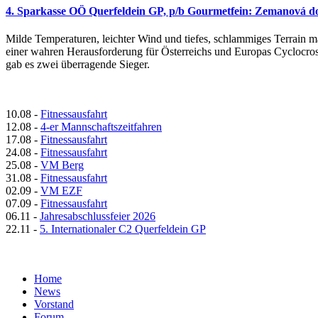
4. Sparkasse OÖ Querfeldein GP, p/b Gourmetfein: Zemanová d
Milde Temperaturen, leichter Wind und tiefes, schlammiges Terrain 
einer wahren Herausforderung für Österreichs und Europas Cyclocro
gab es zwei überragende Sieger.
10.08
-
Fitnessausfahrt
12.08
-
4-er Mannschaftszeitfahren
17.08
-
Fitnessausfahrt
24.08
-
Fitnessausfahrt
25.08
-
VM Berg
31.08
-
Fitnessausfahrt
02.09
-
VM EZF
07.09
-
Fitnessausfahrt
06.11
-
Jahresabschlussfeier 2026
22.11
-
5. Internationaler C2 Querfeldein GP
Home
News
Vorstand
Forum