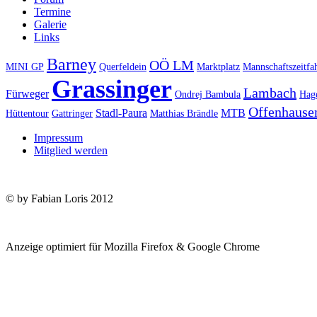
Termine
Galerie
Links
Barney
OÖ LM
MINI GP
Querfeldein
Marktplatz
Mannschaftszeitfa
Grassinger
Lambach
Fürweger
Ondrej Bambula
Hag
Offenhause
Stadl-Paura
MTB
Hüttentour
Gattringer
Matthias Brändle
Impressum
Mitglied werden
© by Fabian Loris 2012
Anzeige optimiert für Mozilla Firefox & Google Chrome