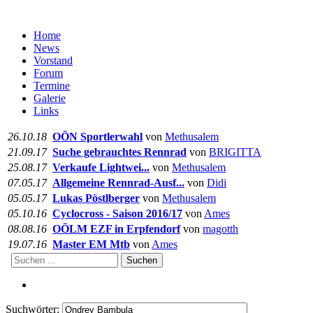
Home
News
Vorstand
Forum
Termine
Galerie
Links
26.10.18
OÖN Sportlerwahl
von
Methusalem
21.09.17
Suche gebrauchtes Rennrad
von
BRIGITTA
25.08.17
Verkaufe Lightwei...
von
Methusalem
07.05.17
Allgemeine Rennrad-Ausf...
von
Didi
05.05.17
Lukas Pöstlberger
von
Methusalem
05.10.16
Cyclocross - Saison 2016/17
von
Ames
08.08.16
OÖLM EZF in Erpfendorf
von
magotth
19.07.16
Master EM Mtb
von
Ames
Suchen
Suchwörter: