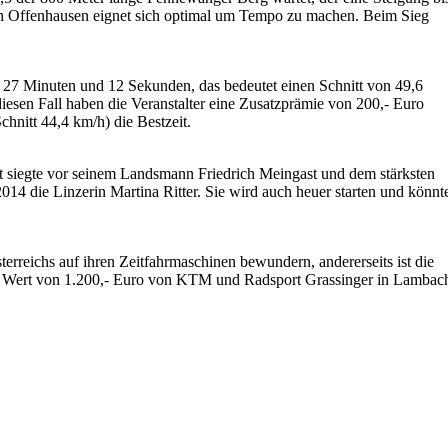
ach Offenhausen eignet sich optimal um Tempo zu machen. Beim Sieg
 27 Minuten und 12 Sekunden, das bedeutet einen Schnitt von 49,6
esen Fall haben die Veranstalter eine Zusatzprämie von 200,- Euro
hnitt 44,4 km/h) die Bestzeit.
t siegte vor seinem Landsmann Friedrich Meingast und dem stärksten
14 die Linzerin Martina Ritter. Sie wird auch heuer starten und könnt
rreichs auf ihren Zeitfahrmaschinen bewundern, andererseits ist die
 im Wert von 1.200,- Euro von KTM und Radsport Grassinger in Lambac