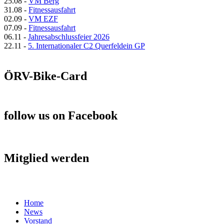
25.08
-
VM Berg
31.08
-
Fitnessausfahrt
02.09
-
VM EZF
07.09
-
Fitnessausfahrt
06.11
-
Jahresabschlussfeier 2026
22.11
-
5. Internationaler C2 Querfeldein GP
ÖRV-Bike-Card
follow us on Facebook
Mitglied werden
Home
News
Vorstand