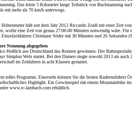
chmanning. Das letzte 5 Kilometer lange Teilstück von Bachmanning n
s mit mehr als 70 km/h unterwegs.
Höhenmeter hält seit dem Jahr 2012 Riccardo Zoidl mit einer Zeit von
n, wofür eine Zeit von genau 27:00.00 Minuten notwendig wäre. Für di
m Einzelzeitfahren Christiane Söder mit 30 Minuten und 26 Sekunden (Sc
 ihre Nennung abgegeben
 Nico Heßlich aus Deutschland das Rennen gewinnen. Der Bahnspezialis
yr Simplon Wels startet. Bei den Damen siegte sowohl 2013 als auch 20
schaft im Zeitfahren in acht Klassen gestartet.
n tolles Programm. Einerseits können Sie die besten Radrennfahrer Öste
esellschaftliches Highlight. Ein Gewinnspiel mit einem Mountainbike
d unter www.rc-lambach.com erhältlich.