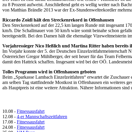
zu 8 Prozent aufweist. Anschließend geht es wellig weiter nach Ba
von Matthias Brändle 2013 war der Ex-Stundenweltrekordler mehrmal
Riccardo Zoidl hält den Streckenrekord in Offenhausen
Den Streckenrekord auf der 22,5 km langen Runde mit insgesamt 170 
km/h. Die Schallmauer von 50 km/h wäre somit beinahe schon gefalle
bereitgestellt. Bei den Damen hält die ehemalige Vizeweltmeisterin i
Vorjahressieger Nico Heßlich und Martina Ritter haben bereits
Im Vorjahr konnte der 5. der Deutschen Einzelzeitfahrmeisterschaft
Österreicher Gregor Mühlberger, der seit heuer für das Team Felberma
damit den Hattrick schaffen. Insgesamt wird bei der OÖ. Landesmeister
Tolles Programm wird in Offenhausen geboten
Beim „Sparkasse Lambach Einzelzeitfahren“ erwartet die Zuschauer ei
am selben Tag stattfindende Mostkost in Offenhausen ein weiteres g
als Hauptpreis ist eine weitere Attraktion. Nähere Informationen sin
10.08
-
Fitnessausfahrt
12.08
-
4-er Mannschaftszeitfahren
17.08
-
Fitnessausfahrt
24.08
-
Fitnessausfahrt