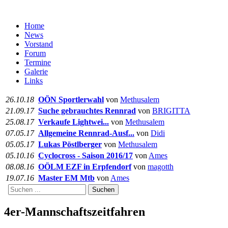
Home
News
Vorstand
Forum
Termine
Galerie
Links
26.10.18
OÖN Sportlerwahl
von
Methusalem
21.09.17
Suche gebrauchtes Rennrad
von
BRIGITTA
25.08.17
Verkaufe Lightwei...
von
Methusalem
07.05.17
Allgemeine Rennrad-Ausf...
von
Didi
05.05.17
Lukas Pöstlberger
von
Methusalem
05.10.16
Cyclocross - Saison 2016/17
von
Ames
08.08.16
OÖLM EZF in Erpfendorf
von
magotth
19.07.16
Master EM Mtb
von
Ames
Suchen
4er-Mannschaftszeitfahren