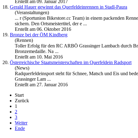
Erstellt am 09. Januar 2017
18.
Gerald Hauer gewinnt das Querfeldeinrennen in Stadl-Paura
(Veranstaltungen)
... r (Sportunion Bikestore.cc Team) in einem packenden 
sichern. Den Ortsmeistertitel, der e ...
Erstellt am 06. Oktober 2016
19.
Bronze bei der ÖM Kindberg
(Rennen)
Toller Erfolg für den RC ARBÖ
Grassinger
Lambach durch Brigi
Bronzemedaille. Na ...
Erstellt am 10. Mai 2016
20.
Österreichische Staatsmeisterschaften im Querfeldein Radsport
(News)
Radquerfeldeinsport steht für Schnee, Matsch und Eis und be
Grassinger
Lam ...
Erstellt am 27. Januar 2016
Start
Zurück
1
2
3
Weiter
Ende