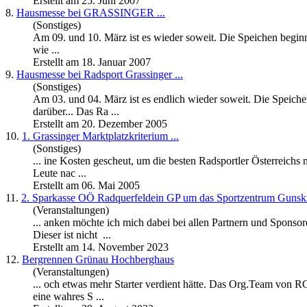
Erstellt am 25. Juni 2007
8.
Hausmesse bei
GRASSINGER
...
(Sonstiges)
Am 09. und 10. März ist es wieder soweit. Die Speichen beginn
wie ...
Erstellt am 18. Januar 2007
9.
Hausmesse bei Radsport
Grassinger
...
(Sonstiges)
Am 03. und 04. März ist es endlich wieder soweit. Die Speich
darüber... Das Ra ...
Erstellt am 20. Dezember 2005
10.
1.
Grassinger
Marktplatzkriterium ...
(Sonstiges)
... ine Kosten gescheut, um die besten Radsportler Österreic
Leute nac ...
Erstellt am 06. Mai 2005
11.
2. Sparkasse OÖ Radquerfeldein GP um das Sportzentrum Gunsk
(Veranstaltungen)
... anken möchte ich mich dabei bei allen Partnern und Spon
Dieser ist nicht ...
Erstellt am 14. November 2023
12.
Bergrennen Grünau Hochberghaus
(Veranstaltungen)
... och etwas mehr Starter verdient hätte. Das Org.Team von 
eine wahres S ...