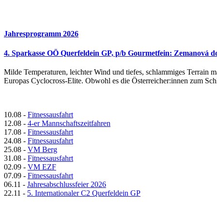
Jahresprogramm 2026
4. Sparkasse OÖ Querfeldein GP, p/b Gourmetfein: Zemanová d
Milde Temperaturen, leichter Wind und tiefes, schlammiges Terrain 
Europas Cyclocross-Elite. Obwohl es die Österreicher:innen zum Sch
10.08
-
Fitnessausfahrt
12.08
-
4-er Mannschaftszeitfahren
17.08
-
Fitnessausfahrt
24.08
-
Fitnessausfahrt
25.08
-
VM Berg
31.08
-
Fitnessausfahrt
02.09
-
VM EZF
07.09
-
Fitnessausfahrt
06.11
-
Jahresabschlussfeier 2026
22.11
-
5. Internationaler C2 Querfeldein GP