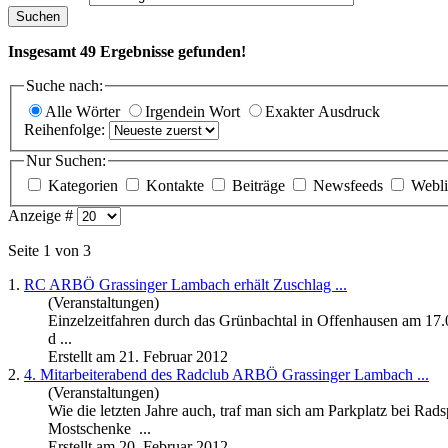
Suchen
Insgesamt
49
Ergebnisse gefunden!
Suche nach:
Alle Wörter
Irgendein Wort
Exakter Ausdruck
Reihenfolge:
Nur Suchen:
Kategorien
Kontakte
Beiträge
Newsfeeds
Webli
Anzeige #
Seite 1 von 3
1.
RC ARBÖ
Grassinger
Lambach erhält Zuschlag ...
(Veranstaltungen)
Einzelzeitfahren durch das Grünbachtal in Offenhausen am 17.
d ...
Erstellt am 21. Februar 2012
2.
4. Mitarbeiterabend des Radclub ARBÖ
Grassinger
Lambach ...
(Veranstaltungen)
Wie die letzten Jahre auch, traf man sich am Parkplatz bei Rad
Mostschenke ...
Erstellt am 20. Februar 2012