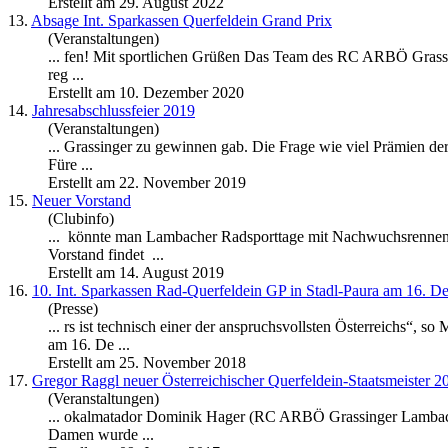
Erstellt am 29. August 2022
13.
Absage Int. Sparkassen Querfeldein Grand Prix
(Veranstaltungen)
... fen! Mit sportlichen Grüßen Das Team des RC ARBÖ
Grass
reg ...
Erstellt am 10. Dezember 2020
14.
Jahresabschlussfeier 2019
(Veranstaltungen)
...
Grassinger
zu gewinnen gab. Die Frage wie viel Prämien der
Füre ...
Erstellt am 22. November 2019
15.
Neuer Vorstand
(Clubinfo)
... könnte man Lambacher Radsporttage mit Nachwuchsrennen i
Vorstand findet ...
Erstellt am 14. August 2019
16.
10. Int. Sparkassen Rad-Querfeldein GP in Stadl-Paura am 16. 
(Presse)
... rs ist technisch einer der anspruchsvollsten Österreichs“
am 16. De ...
Erstellt am 25. November 2018
17.
Gregor Raggl neuer Österreichischer Querfeldein-Staatsmeister 2
(Veranstaltungen)
... okalmatador Dominik Hager (RC ARBÖ
Grassinger
Lambach
Damen wurde ...