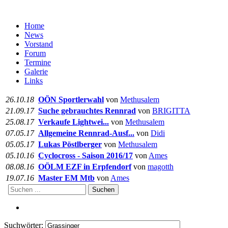
Home
News
Vorstand
Forum
Termine
Galerie
Links
26.10.18
OÖN Sportlerwahl
von
Methusalem
21.09.17
Suche gebrauchtes Rennrad
von
BRIGITTA
25.08.17
Verkaufe Lightwei...
von
Methusalem
07.05.17
Allgemeine Rennrad-Ausf...
von
Didi
05.05.17
Lukas Pöstlberger
von
Methusalem
05.10.16
Cyclocross - Saison 2016/17
von
Ames
08.08.16
OÖLM EZF in Erpfendorf
von
magotth
19.07.16
Master EM Mtb
von
Ames
Suchen
Suchwörter: