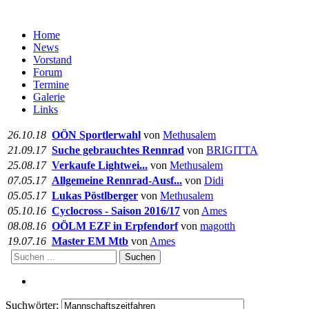
Home
News
Vorstand
Forum
Termine
Galerie
Links
26.10.18
OÖN Sportlerwahl
von
Methusalem
21.09.17
Suche gebrauchtes Rennrad
von
BRIGITTA
25.08.17
Verkaufe Lightwei...
von
Methusalem
07.05.17
Allgemeine Rennrad-Ausf...
von
Didi
05.05.17
Lukas Pöstlberger
von
Methusalem
05.10.16
Cyclocross - Saison 2016/17
von
Ames
08.08.16
OÖLM EZF in Erpfendorf
von
magotth
19.07.16
Master EM Mtb
von
Ames
Suchen
Suchwörter: