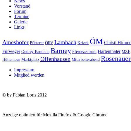
News
Vorstand
Forum
Termine
Galerie
Links
ÖM
Ameshofer
Lambach
Christi Himme
Pfisterer
ÖRV
Krizek
Barney
Fürweger
Hartenthaler
Ondrey Bambula
Pferdezentrum
MZF
Rosenauer
Offenhausen
Hüttentour
Marktplatz
Mitarbeiterabend
Impressum
Mitglied werden
© by Fabian Loris 2012
Anzeige optimiert für Mozilla Firefox & Google Chrome