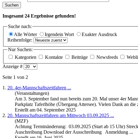
Suchen
Insgesamt
24
Ergebnisse gefunden!
Suche nach:
Alle Wörter
Irgendein Wort
Exakter Ausdruck
Reihenfolge:
Nur Suchen:
Kategorien
Kontakte
Beiträge
Newsfeeds
Webli
Anzeige #
Seite 1 von 2
1.
20. 4er-
Mannschaftszeitfahren
...
(Veranstaltungen)
Am 3. September fand nun bereits zum 20. Mal unser 4er
Manns
Parkplatz Taferlhöhe (Übergang Attersee). Vielen Dank an die z
Erstellt am 04. September 2025
2.
20.
Mannschaftszeitfahren
am Mittwoch 03.09.2025 ...
(MZF)
Achtung Terminänderung: 03.09.2025 (Start ab 15 Uhr) Streck
Auschreibung Download der Ausschreibung Anmeldung ...
Erstellt am 16. Juni 2025