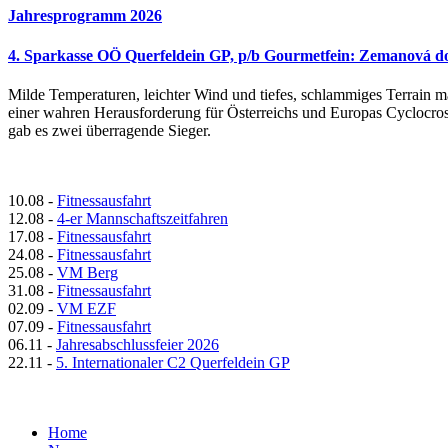
Jahresprogramm 2026
4. Sparkasse OÖ Querfeldein GP, p/b Gourmetfein: Zemanová d
Milde Temperaturen, leichter Wind und tiefes, schlammiges Terrain 
einer wahren Herausforderung für Österreichs und Europas Cyclocro
gab es zwei überragende Sieger.
10.08
-
Fitnessausfahrt
12.08
-
4-er Mannschaftszeitfahren
17.08
-
Fitnessausfahrt
24.08
-
Fitnessausfahrt
25.08
-
VM Berg
31.08
-
Fitnessausfahrt
02.09
-
VM EZF
07.09
-
Fitnessausfahrt
06.11
-
Jahresabschlussfeier 2026
22.11
-
5. Internationaler C2 Querfeldein GP
Home