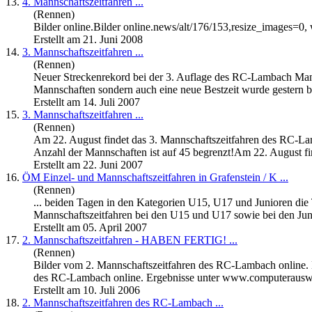
13.
4.
Mannschaftszeitfahren
...
(Rennen)
Bilder online.Bilder online.news/alt/176/153,resize_images=0
Erstellt am 21. Juni 2008
14.
3.
Mannschaftszeitfahren
...
(Rennen)
Neuer Streckenrekord bei der 3. Auflage des RC-Lambach
Man
Mannschaften sondern auch eine neue Bestzeit wurde gestern be
Erstellt am 14. Juli 2007
15.
3.
Mannschaftszeitfahren
...
(Rennen)
Am 22. August findet das 3.
Mannschaftszeitfahren
des RC-Lam
Anzahl der Mannschaften ist auf 45 begrenzt!Am 22. August fin
Erstellt am 22. Juni 2007
16.
ÖM Einzel- und
Mannschaftszeitfahren
in Grafenstein / K ...
(Rennen)
... beiden Tagen in den Kategorien U15, U17 und Junioren die 
Mannschaftszeitfahren
bei den U15 und U17 sowie bei den Juni
Erstellt am 05. April 2007
17.
2.
Mannschaftszeitfahren
- HABEN FERTIG! ...
(Rennen)
Bilder vom 2.
Mannschaftszeitfahren
des RC-Lambach online. E
des RC-Lambach online. Ergebnisse unter www.computerauswer
Erstellt am 10. Juli 2006
18.
2.
Mannschaftszeitfahren
des RC-Lambach ...