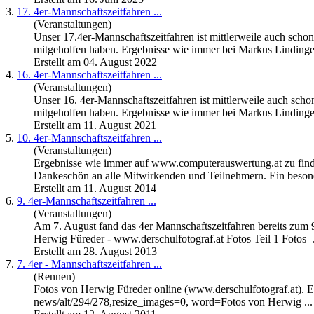
3.
17. 4er-
Mannschaftszeitfahren
...
(Veranstaltungen)
Unser 17.4er-
Mannschaftszeitfahren
ist mittlerweile auch scho
mitgeholfen haben. Ergebnisse wie immer bei Markus Lindinger
Erstellt am 04. August 2022
4.
16. 4er-
Mannschaftszeitfahren
...
(Veranstaltungen)
Unser 16. 4er-
Mannschaftszeitfahren
ist mittlerweile auch sch
mitgeholfen haben. Ergebnisse wie immer bei Markus Lindinger
Erstellt am 11. August 2021
5.
10. 4er-
Mannschaftszeitfahren
...
(Veranstaltungen)
Ergebnisse wie immer auf www.computerauswertung.at zu find
Dankeschön an alle Mitwirkenden und Teilnehmern. Ein besond
Erstellt am 11. August 2014
6.
9. 4er-
Mannschaftszeitfahren
...
(Veranstaltungen)
Am 7. August fand das 4er
Mannschaftszeitfahren
bereits zum 
Herwig Füreder - www.derschulfotograf.at Fotos Teil 1 Fotos .
Erstellt am 28. August 2013
7.
7. 4er -
Mannschaftszeitfahren
...
(Rennen)
Fotos von Herwig Füreder online (www.derschulfotograf.at). E
news/alt/294/278,resize_images=0, word=Fotos von Herwig ...