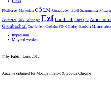
Links
OÖ LM
Pöstlberger
Marktplatz
Jahrausradeln
Zoidl
Staatsmeister
Pfistere
Ezf
Lambach
Ameshofe
Zeitfahren
ÖRV
Gattringer
ARBÖ
C2
Grünbachtal
Querfeldein
Großalm
FINK
Ondrej Bambula
Mannschaftsz
Impressum
Mitglied werden
© by Fabian Loris 2012
Anzeige optimiert für Mozilla Firefox & Google Chrome