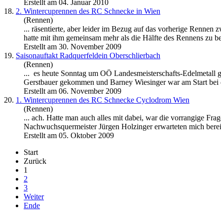
Erstellt am 04. Januar 2010
18.
2. Wintercuprennen des RC Schnecke in Wien
(Rennen)
... räsentierte, aber leider im Bezug auf das vorherige Rennen
hatte mit ihm gemeinsam mehr als die Hälfte des Rennens zu bes
Erstellt am 30. November 2009
19.
Saisonauftakt Radquerfeldein Oberschlierbach
(Rennen)
... es heute Sonntag um OÖ Landesmeisterschafts-Edelmetall 
Gerstbauer gekommen und
Barney
Wiesinger war am Start bei de
Erstellt am 06. November 2009
20.
1. Wintercuprennen des RC Schnecke Cyclodrom Wien
(Rennen)
... ach. Hatte man auch alles mit dabei, war die vorrangige Frag
Nachwuchsquermeister Jürgen Holzinger erwarteten mich bereits
Erstellt am 05. Oktober 2009
Start
Zurück
1
2
3
Weiter
Ende