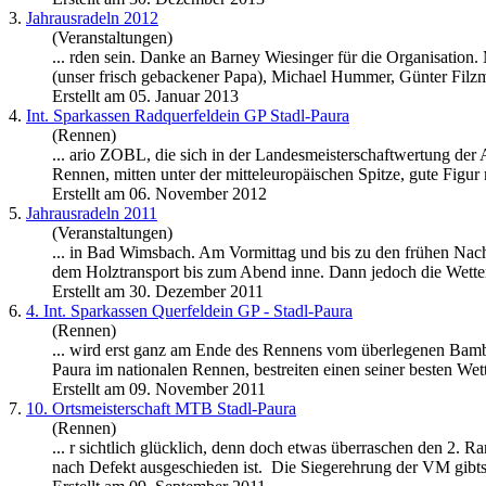
3.
Jahrausradeln 2012
(Veranstaltungen)
... rden sein. Danke an
Barney
Wiesinger für die Organisation.
(unser frisch gebackener Papa), Michael Hummer, Günter Filzmo
Erstellt am 05. Januar 2013
4.
Int. Sparkassen Radquerfeldein GP Stadl-Paura
(Rennen)
... ario ZOBL, die sich in der Landesmeisterschaftwertung d
Rennen, mitten unter der mitteleuropäischen Spitze, gute Figur 
Erstellt am 06. November 2012
5.
Jahrausradeln 2011
(Veranstaltungen)
... in Bad Wimsbach. Am Vormittag und bis zu den frühen Nac
dem Holztransport bis zum Abend inne. Dann jedoch die Wette
Erstellt am 30. Dezember 2011
6.
4. Int. Sparkassen Querfeldein GP - Stadl-Paura
(Rennen)
... wird erst ganz am Ende des Rennens vom überlegenen Bam
Paura im nationalen Rennen, bestreiten einen seiner besten Wet
Erstellt am 09. November 2011
7.
10. Ortsmeisterschaft MTB Stadl-Paura
(Rennen)
... r sichtlich glücklich, denn doch etwas überraschen den 2.
nach Defekt ausgeschieden ist. Die Siegerehrung der VM gibts 