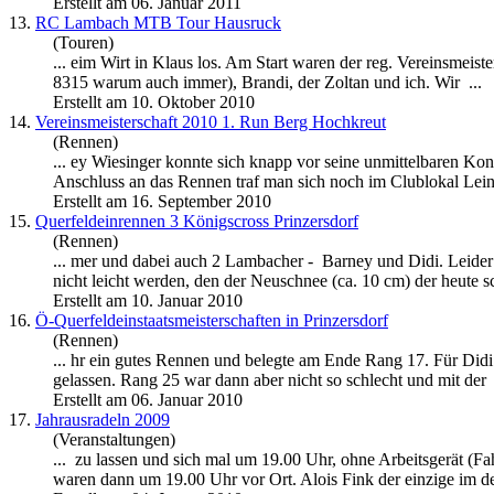
Erstellt am 06. Januar 2011
13.
RC Lambach MTB Tour Hausruck
(Touren)
... eim Wirt in Klaus los. Am Start waren der reg. Vereinsmeister,
8315 warum auch immer), Brandi, der Zoltan und ich. Wir ...
Erstellt am 10. Oktober 2010
14.
Vereinsmeisterschaft 2010 1. Run Berg Hochkreut
(Rennen)
... ey Wiesinger konnte sich knapp vor seine unmittelbaren Kon
Anschluss an das Rennen traf man sich noch im Clublokal Leing
Erstellt am 16. September 2010
15.
Querfeldeinrennen 3 Königscross Prinzersdorf
(Rennen)
... mer und dabei auch 2 Lambacher -
Barney
und Didi. Leider
nicht leicht werden, den der Neuschnee (ca. 10 cm) der heute sc
Erstellt am 10. Januar 2010
16.
Ö-Querfeldeinstaatsmeisterschaften in Prinzersdorf
(Rennen)
... hr ein gutes Rennen und belegte am Ende Rang 17. Für Didi
gelassen. Rang 25 war dann aber nicht so schlecht und mit der 
Erstellt am 06. Januar 2010
17.
Jahrausradeln 2009
(Veranstaltungen)
... zu lassen und sich mal um 19.00 Uhr, ohne Arbeitsgerät (Fa
waren dann um 19.00 Uhr vor Ort. Alois Fink der einzige im de 