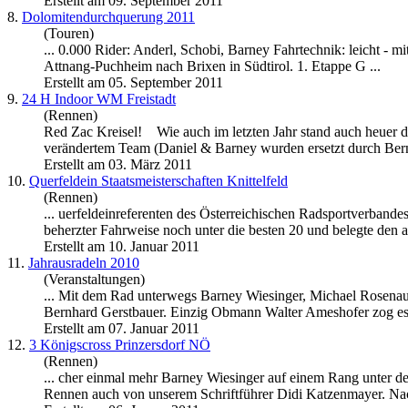
Erstellt am 09. September 2011
8.
Dolomitendurchquerung 2011
(Touren)
... 0.000 Rider: Anderl, Schobi,
Barney
Fahrtechnik: leicht - mi
Attnang-Puchheim nach Brixen in Südtirol. 1. Etappe G ...
Erstellt am 05. September 2011
9.
24 H Indoor WM Freistadt
(Rennen)
Red Zac Kreisel! Wie auch im letzten Jahr stand auch heuer 
verändertem Team (Daniel &
Barney
wurden ersetzt durch Bern
Erstellt am 03. März 2011
10.
Querfeldein Staatsmeisterschaften Knittelfeld
(Rennen)
... uerfeldeinreferenten des Österreichischen Radsportverband
beherzter Fahrweise noch unter die besten 20 und belegte den au
Erstellt am 10. Januar 2011
11.
Jahrausradeln 2010
(Veranstaltungen)
... Mit dem Rad unterwegs
Barney
Wiesinger, Michael Rosenau
Bernhard Gerstbauer. Einzig Obmann Walter Ameshofer zog es a
Erstellt am 07. Januar 2011
12.
3 Königscross Prinzersdorf NÖ
(Rennen)
... cher einmal mehr
Barney
Wiesinger auf einem Rang unter den
Rennen auch von unserem Schriftführer Didi Katzenmayer. Nac