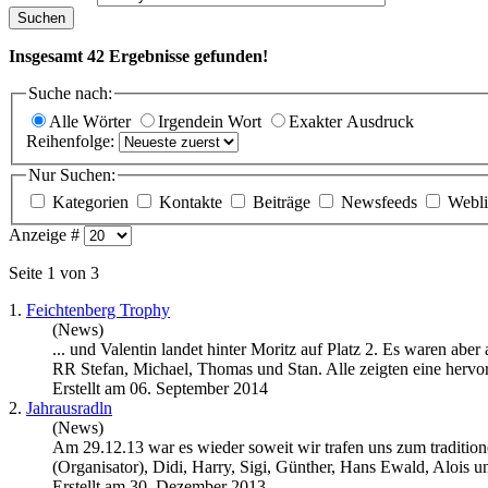
Suchen
Insgesamt
42
Ergebnisse gefunden!
Suche nach:
Alle Wörter
Irgendein Wort
Exakter Ausdruck
Reihenfolge:
Nur Suchen:
Kategorien
Kontakte
Beiträge
Newsfeeds
Webli
Anzeige #
Seite 1 von 3
1.
Feichtenberg Trophy
(News)
... und Valentin landet hinter Moritz auf Platz 2. Es waren ab
RR Stefan, Michael, Thomas und Stan. Alle zeigten eine hervor
Erstellt am 06. September 2014
2.
Jahrausradln
(News)
Am 29.12.13 war es wieder soweit wir trafen uns zum traditio
(Organisator), Didi, Harry, Sigi, Günther, Hans Ewald, Alois un
Erstellt am 30. Dezember 2013