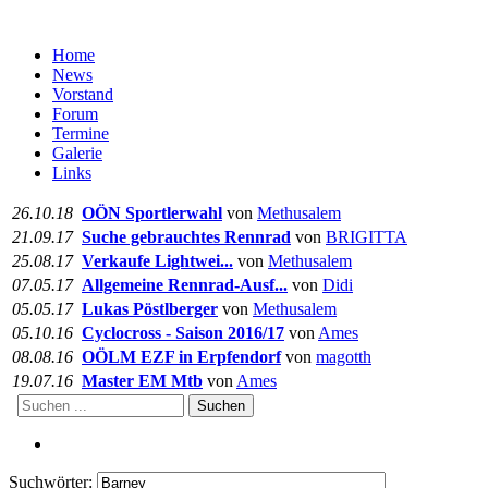
Home
News
Vorstand
Forum
Termine
Galerie
Links
26.10.18
OÖN Sportlerwahl
von
Methusalem
21.09.17
Suche gebrauchtes Rennrad
von
BRIGITTA
25.08.17
Verkaufe Lightwei...
von
Methusalem
07.05.17
Allgemeine Rennrad-Ausf...
von
Didi
05.05.17
Lukas Pöstlberger
von
Methusalem
05.10.16
Cyclocross - Saison 2016/17
von
Ames
08.08.16
OÖLM EZF in Erpfendorf
von
magotth
19.07.16
Master EM Mtb
von
Ames
Suchen
Suchwörter: