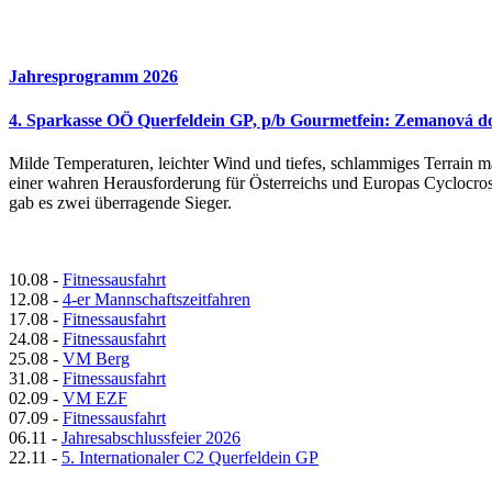
Jahresprogramm 2026
4. Sparkasse OÖ Querfeldein GP, p/b Gourmetfein: Zemanová d
Milde Temperaturen, leichter Wind und tiefes, schlammiges Terrain 
einer wahren Herausforderung für Österreichs und Europas Cyclocro
gab es zwei überragende Sieger.
10.08
-
Fitnessausfahrt
12.08
-
4-er Mannschaftszeitfahren
17.08
-
Fitnessausfahrt
24.08
-
Fitnessausfahrt
25.08
-
VM Berg
31.08
-
Fitnessausfahrt
02.09
-
VM EZF
07.09
-
Fitnessausfahrt
06.11
-
Jahresabschlussfeier 2026
22.11
-
5. Internationaler C2 Querfeldein GP