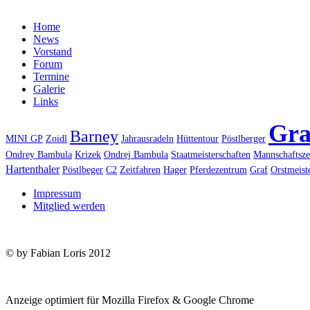
Home
News
Vorstand
Forum
Termine
Galerie
Links
Gra
Barney
MINI GP
Zoidl
Jahrausradeln
Hüttentour
Pöstlberger
Ondrey Bambula
Krizek
Ondrej Bambula
Staatmeisterschaften
Mannschaftsze
Hartenthaler
Pöstlbeger
C2
Zeitfahren
Hager
Pferdezentrum
Graf
Orstmeist
Impressum
Mitglied werden
© by Fabian Loris 2012
Anzeige optimiert für Mozilla Firefox & Google Chrome