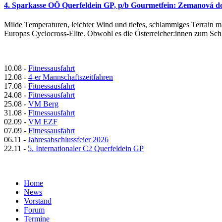
4. Sparkasse OÖ Querfeldein GP, p/b Gourmetfein: Zemanová d
Milde Temperaturen, leichter Wind und tiefes, schlammiges Terrain 
Europas Cyclocross-Elite. Obwohl es die Österreicher:innen zum Sch
10.08
-
Fitnessausfahrt
12.08
-
4-er Mannschaftszeitfahren
17.08
-
Fitnessausfahrt
24.08
-
Fitnessausfahrt
25.08
-
VM Berg
31.08
-
Fitnessausfahrt
02.09
-
VM EZF
07.09
-
Fitnessausfahrt
06.11
-
Jahresabschlussfeier 2026
22.11
-
5. Internationaler C2 Querfeldein GP
Home
News
Vorstand
Forum
Termine