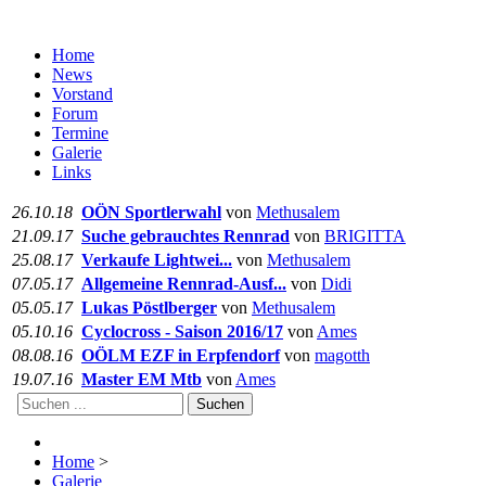
Home
News
Vorstand
Forum
Termine
Galerie
Links
26.10.18
OÖN Sportlerwahl
von
Methusalem
21.09.17
Suche gebrauchtes Rennrad
von
BRIGITTA
25.08.17
Verkaufe Lightwei...
von
Methusalem
07.05.17
Allgemeine Rennrad-Ausf...
von
Didi
05.05.17
Lukas Pöstlberger
von
Methusalem
05.10.16
Cyclocross - Saison 2016/17
von
Ames
08.08.16
OÖLM EZF in Erpfendorf
von
magotth
19.07.16
Master EM Mtb
von
Ames
Suchen
Home
>
Galerie