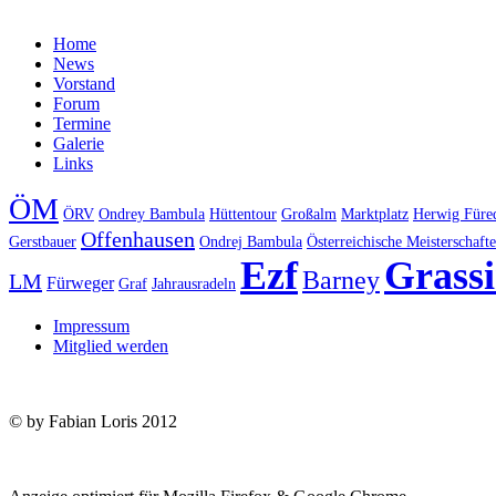
Home
News
Vorstand
Forum
Termine
Galerie
Links
ÖM
ÖRV
Ondrey Bambula
Hüttentour
Großalm
Marktplatz
Herwig Füre
Offenhausen
Gerstbauer
Ondrej Bambula
Österreichische Meisterschaft
Ezf
Grass
Barney
LM
Fürweger
Graf
Jahrausradeln
Impressum
Mitglied werden
© by Fabian Loris 2012