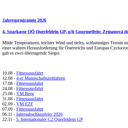
Jahresprogramm 2026
4. Sparkasse OÖ Querfeldein GP, p/b Gourmetfein: Zemanová d
Milde Temperaturen, leichter Wind und tiefes, schlammiges Terrain 
einer wahren Herausforderung für Österreichs und Europas Cyclocro
gab es zwei überragende Sieger.
10.08
-
Fitnessausfahrt
12.08
-
4-er Mannschaftszeitfahren
17.08
-
Fitnessausfahrt
24.08
-
Fitnessausfahrt
25.08
-
VM Berg
31.08
-
Fitnessausfahrt
02.09
-
VM EZF
07.09
-
Fitnessausfahrt
06.11
-
Jahresabschlussfeier 2026
22.11
-
5. Internationaler C2 Querfeldein GP