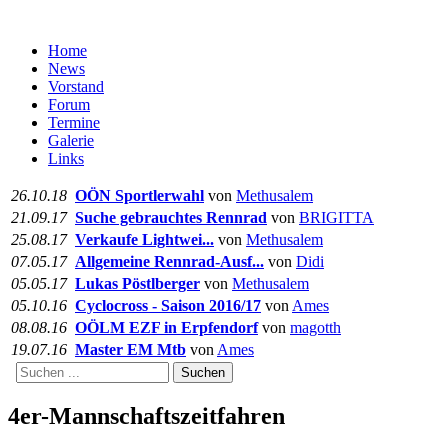
Home
News
Vorstand
Forum
Termine
Galerie
Links
26.10.18
OÖN Sportlerwahl
von
Methusalem
21.09.17
Suche gebrauchtes Rennrad
von
BRIGITTA
25.08.17
Verkaufe Lightwei...
von
Methusalem
07.05.17
Allgemeine Rennrad-Ausf...
von
Didi
05.05.17
Lukas Pöstlberger
von
Methusalem
05.10.16
Cyclocross - Saison 2016/17
von
Ames
08.08.16
OÖLM EZF in Erpfendorf
von
magotth
19.07.16
Master EM Mtb
von
Ames
Suchen
4er-Mannschaftszeitfahren