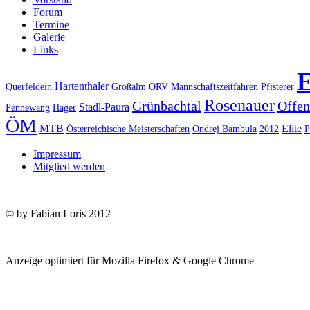
Forum
Termine
Galerie
Links
E
Hartenthaler
Querfeldein
Großalm
ÖRV
Mannschaftszeitfahren
Pfisterer
Rosenauer
Grünbachtal
Offen
Stadl-Paura
Pennewang
Hager
ÖM
MTB
Elite
Österreichische Meisterschaften
Ondrej Bambula
2012
P
Impressum
Mitglied werden
© by Fabian Loris 2012
Anzeige optimiert für Mozilla Firefox & Google Chrome