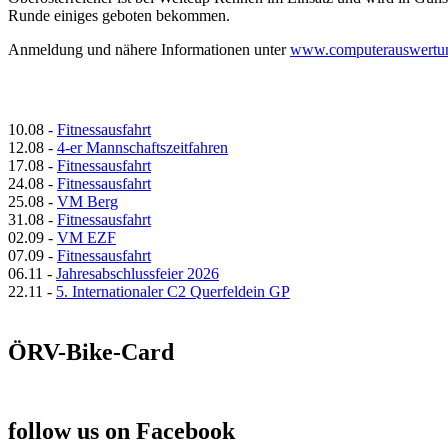
Runde einiges geboten bekommen.
Anmeldung und nähere Informationen unter
www.computerauswertun
10.08
-
Fitnessausfahrt
12.08
-
4-er Mannschaftszeitfahren
17.08
-
Fitnessausfahrt
24.08
-
Fitnessausfahrt
25.08
-
VM Berg
31.08
-
Fitnessausfahrt
02.09
-
VM EZF
07.09
-
Fitnessausfahrt
06.11
-
Jahresabschlussfeier 2026
22.11
-
5. Internationaler C2 Querfeldein GP
ÖRV-Bike-Card
follow us on Facebook