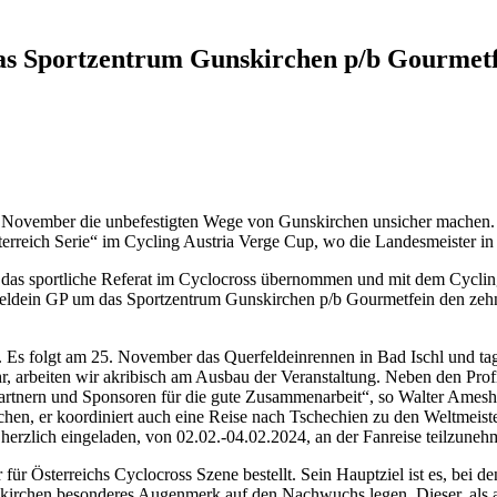
as Sportzentrum Gunskirchen p/b Gourmetf
November die unbefestigten Wege von Gunskirchen unsicher machen. Di
österreich Serie“ im Cycling Austria Verge Cup, wo die Landesmeister in
 das sportliche Referat im Cyclocross übernommen und mit dem Cycling
feldein GP um das Sportzentrum Gunskirchen p/b Gourmetfein den zehn
. Es folgt am 25. November das Querfeldeinrennen in Bad Ischl und t
, arbeiten wir akribisch am Ausbau der Veranstaltung. Neben den Profis
Partnern und Sponsoren für die gute Zusammenarbeit“, so Walter Ame
chen, er koordiniert auch eine Reise nach Tschechien zu den Weltmeis
 herzlich eingeladen, von 02.02.-04.02.2024, an der Fanreise teilzuneh
für Österreichs Cyclocross Szene bestellt. Sein Hauptziel ist es, bei 
skirchen besonderes Augenmerk auf den Nachwuchs legen. Dieser, als a