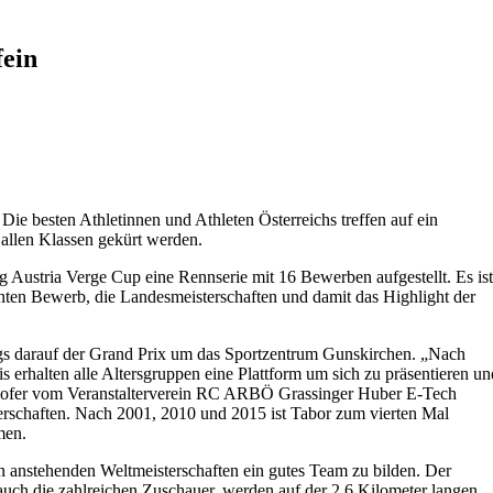
ein
e besten Athletinnen und Athleten Österreichs treffen auf ein
 allen Klassen gekürt werden.
 Austria Verge Cup eine Rennserie mit 16 Bewerben aufgestellt. Es ist
ten Bewerb, die Landesmeisterschaften und damit das Highlight der
ags darauf der Grand Prix um das Sportzentrum Gunskirchen. „Nach
 erhalten alle Altersgruppen eine Plattform um sich zu präsentieren un
shofer vom Veranstalterverein RC ARBÖ Grassinger Huber E-Tech
terschaften. Nach 2001, 2010 und 2015 ist Tabor zum vierten Mal
men.
den anstehenden Weltmeisterschaften ein gutes Team zu bilden. Der
uch die zahlreichen Zuschauer, werden auf der 2,6 Kilometer langen