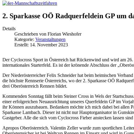
2. Sparkasse OÖ Radquerfeldein GP um d
Details
Geschrieben von
Florian Wieshofer
Kategorie:
Veranstaltungen
Erstellt: 14. November 2023
Der Cyclocross Sport in Österreich hat Rückenwind und wird am 26. 
internationales Starterfeld. Es ist der krönende Abschluss der „Ober
Der Niederösterreicher Felix Schneider hat beim heimischen Verband
die höchste Rennserie Österreichs, wo der 2. Sparkasse OÖ Radquer
drei Oberösterreich Rennen bildet.
Kommenden Sonntag fällt beim Steiner Cross in Wels der Startschuss
einer erfolgreichen Neuausrichtung unseres Querfeldein GP im Vorjahr
ihr Können auszubauen. Bedanken möchte ich mich dabei bei allen 
Sparkasse Lambach. Dieser ist nicht nur Hauptorganisator in Gunskir
Gastgeber. Alle die sich vom Cyclocross Fieber anstecken lassen sind
Apropos Oberösterreich. Valentin Zeller wurde zum sportlichen Leiter 
Oberösterreicher ist bei Weltcup Rennen im Einsatz und wird in Gun