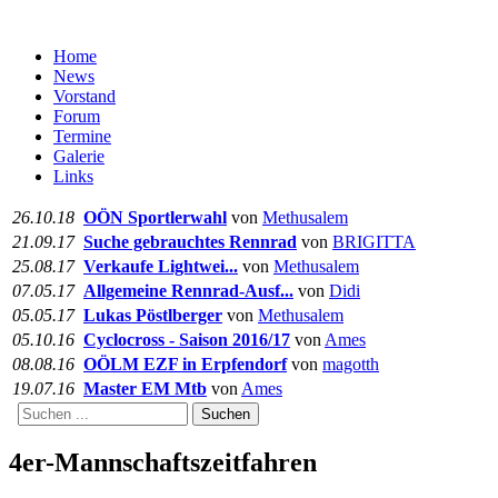
Home
News
Vorstand
Forum
Termine
Galerie
Links
26.10.18
OÖN Sportlerwahl
von
Methusalem
21.09.17
Suche gebrauchtes Rennrad
von
BRIGITTA
25.08.17
Verkaufe Lightwei...
von
Methusalem
07.05.17
Allgemeine Rennrad-Ausf...
von
Didi
05.05.17
Lukas Pöstlberger
von
Methusalem
05.10.16
Cyclocross - Saison 2016/17
von
Ames
08.08.16
OÖLM EZF in Erpfendorf
von
magotth
19.07.16
Master EM Mtb
von
Ames
Suchen
4er-Mannschaftszeitfahren