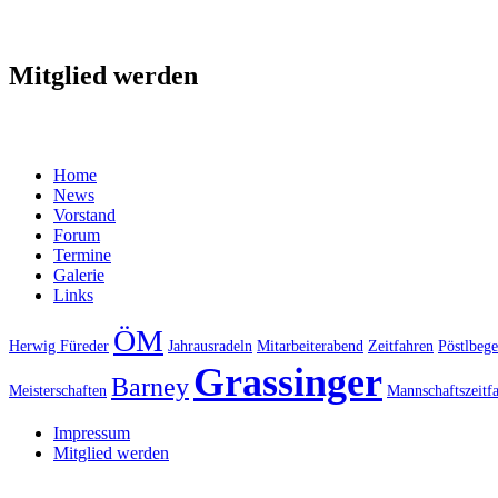
Mitglied werden
Home
News
Vorstand
Forum
Termine
Galerie
Links
ÖM
Herwig Füreder
Jahrausradeln
Mitarbeiterabend
Zeitfahren
Pöstlbege
Grassinger
Barney
Meisterschaften
Mannschaftszeitf
Impressum
Mitglied werden