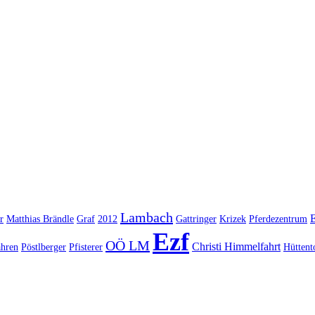
Lambach
E
r
Matthias Brändle
Graf
2012
Gattringer
Krizek
Pferdezentrum
Ezf
OÖ LM
Christi Himmelfahrt
ahren
Pöstlberger
Pfisterer
Hüttent