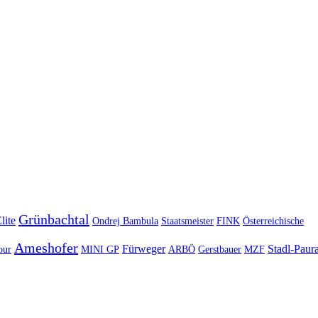
Grünbachtal
lite
Ondrej Bambula
Staatsmeister
FINK
Österreichische
Ameshofer
Fürweger
Stadl-Paur
our
MINI GP
ARBÖ
Gerstbauer
MZF