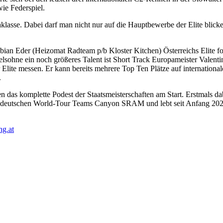
ie Federspiel.
raklasse. Dabei darf man nicht nur auf die Hauptbewerbe der Elite blick
abian Eder (Heizomat Radteam p/b Kloster Kitchen) Österreichs Elite fo
felsohne ein noch größeres Talent ist Short Track Europameister Vale
 der Elite messen. Er kann bereits mehrere Top Ten Plätze auf internati
.
n das komplette Podest der Staatsmeisterschaften am Start. Erstmals da
s deutschen World-Tour Teams Canyon SRAM und lebt seit Anfang 2023
g.at