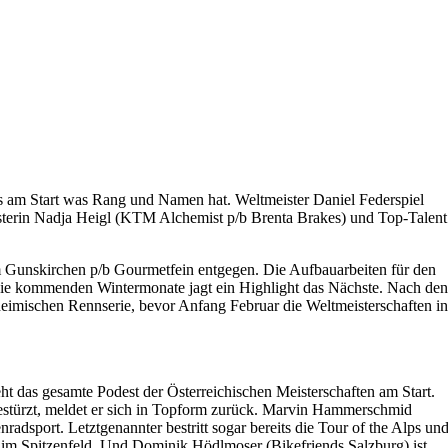
s am Start was Rang und Namen hat. Weltmeister Daniel Federspiel
sterin Nadja Heigl (KTM Alchemist p/b Brenta Brakes) und Top-Talent
m Gunskirchen p/b Gourmetfein entgegen. Die Aufbauarbeiten für den
 die kommenden Wintermonate jagt ein Highlight das Nächste. Nach den
 heimischen Rennserie, bevor Anfang Februar die Weltmeisterschaften in
t das gesamte Podest der Österreichischen Meisterschaften am Start.
stürzt, meldet er sich in Topform zurück. Marvin Hammerschmid
port. Letztgenannter bestritt sogar bereits die Tour of the Alps un
i im Spitzenfeld. Und Dominik Hödlmoser (Bikefriends Salzburg) ist