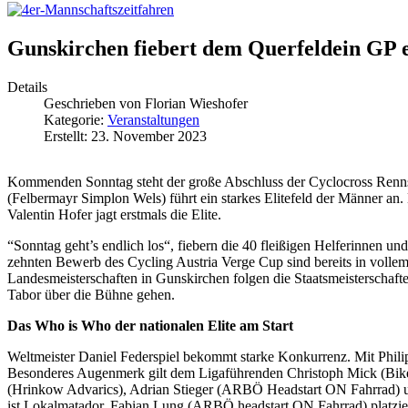
Gunskirchen fiebert dem Querfeldein GP 
Details
Geschrieben von
Florian Wieshofer
Kategorie:
Veranstaltungen
Erstellt: 23. November 2023
Kommenden Sonntag steht der große Abschluss der Cyclocross Rennser
(Felbermayr Simplon Wels) führt ein starkes Elitefeld der Männer 
Valentin Hofer jagt erstmals die Elite.
“Sonntag geht’s endlich los“, fiebern die 40 fleißigen Helferinnen
zehnten Bewerb des Cycling Austria Verge Cup sind bereits in volle
Landesmeisterschaften in Gunskirchen folgen die Staatsmeisterschaft
Tabor über die Bühne gehen.
Das Who is Who der nationalen Elite am Start
Weltmeister Daniel Federspiel bekommt starke Konkurrenz. Mit Philip
Besonderes Augenmerk gilt dem Ligaführenden Christoph Mick (Bike
(Hrinkow Advarics), Adrian Stieger (ARBÖ Headstart ON Fahrrad) und
ist Lokalmatador. Fabian Lung (ARBÖ headstart ON Fahrrad) platziert