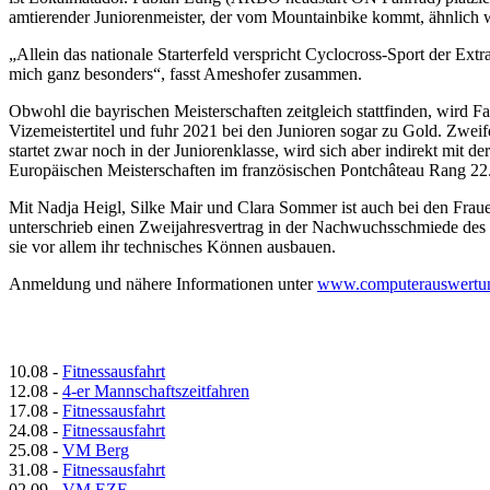
amtierender Juniorenmeister, der vom Mountainbike kommt, ähnlich w
„Allein das nationale Starterfeld verspricht Cyclocross-Sport der Ext
mich ganz besonders“, fasst Ameshofer zusammen.
Obwohl die bayrischen Meisterschaften zeitgleich stattfinden, wird F
Vizemeistertitel und fuhr 2021 bei den Junioren sogar zu Gold. Zwei
startet zwar noch in der Juniorenklasse, wird sich aber indirekt mit
Europäischen Meisterschaften im französischen Pontchâteau Rang 22
Mit Nadja Heigl, Silke Mair und Clara Sommer ist auch bei den Fraue
unterschrieb einen Zweijahresvertrag in der Nachwuchsschmiede de
sie vor allem ihr technisches Können ausbauen.
Anmeldung und nähere Informationen unter
www.computerauswertun
10.08
-
Fitnessausfahrt
12.08
-
4-er Mannschaftszeitfahren
17.08
-
Fitnessausfahrt
24.08
-
Fitnessausfahrt
25.08
-
VM Berg
31.08
-
Fitnessausfahrt
02.09
-
VM EZF