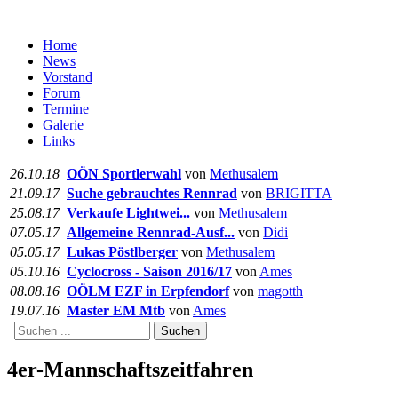
Home
News
Vorstand
Forum
Termine
Galerie
Links
26.10.18
OÖN Sportlerwahl
von
Methusalem
21.09.17
Suche gebrauchtes Rennrad
von
BRIGITTA
25.08.17
Verkaufe Lightwei...
von
Methusalem
07.05.17
Allgemeine Rennrad-Ausf...
von
Didi
05.05.17
Lukas Pöstlberger
von
Methusalem
05.10.16
Cyclocross - Saison 2016/17
von
Ames
08.08.16
OÖLM EZF in Erpfendorf
von
magotth
19.07.16
Master EM Mtb
von
Ames
Suchen
4er-Mannschaftszeitfahren