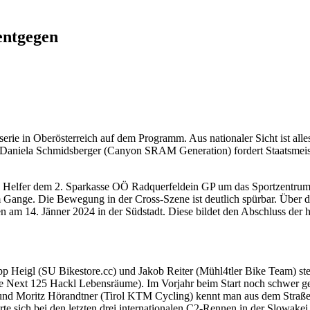
entgegen
ie in Oberösterreich auf dem Programm. Aus nationaler Sicht ist alle
an. Daniela Schmidsberger (Canyon SRAM Generation) fordert Staatsmei
 und Helfer dem 2. Sparkasse OÖ Radquerfeldein GP um das Sportzentru
m Gange. Die Bewegung in der Cross-Szene ist deutlich spürbar. Über
en am 14. Jänner 2024 in der Südstadt. Diese bildet den Abschluss der
p Heigl (SU Bikestore.cc) und Jakob Reiter (Mühl4tler Bike Team) steh
 Next 125 Hackl Lebensräume). Im Vorjahr beim Start noch schwer ge
 Moritz Hörandtner (Tirol KTM Cycling) kennt man aus dem Straßenrads
e sich bei den letzten drei internationalen C2-Rennen in der Slowake