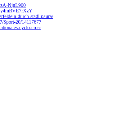
=xzA-NjnL900
?v=y4mRVE7rXzY
feldein-durch-stadl-paura/
577/Sport-20/14117677
ationales-cyclo-cross