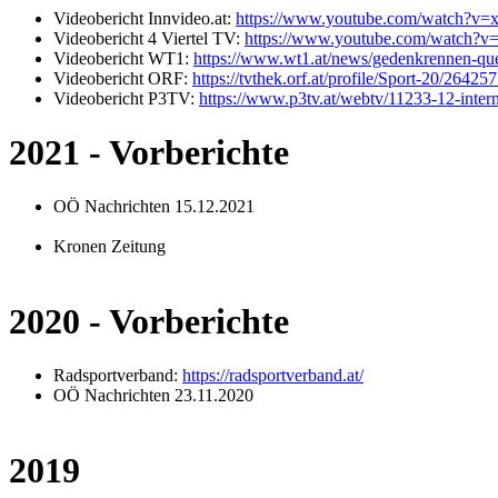
Videobericht Innvideo.at:
https://www.youtube.com/watch?v
Videobericht 4 Viertel TV:
https://www.youtube.com/watch
Videobericht WT1:
https://www.wt1.at/news/gedenkrennen-quer
Videobericht ORF:
https://tvthek.orf.at/profile/Sport-20/2642
Videobericht P3TV:
https://www.p3tv.at/webtv/11233-12-intern
2021 - Vorberichte
OÖ Nachrichten 15.12.2021
Kronen Zeitung
2020 - Vorberichte
Radsportverband:
https://radsportverband.at/
OÖ Nachrichten 23.11.2020
2019