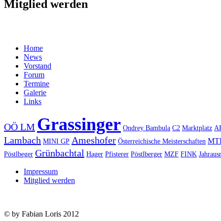
Mitglied werden
Home
News
Vorstand
Forum
Termine
Galerie
Links
Grassinger
OÖ LM
Ondrey Bambula
C2
Marktplatz
A
Lambach
Ameshofer
MT
MINI GP
Österreichische Meisterschaften
Grünbachtal
Pöstlbeger
Hager
Pfisterer
Pöstlberger
MZF
FINK
Jahraus
Impressum
Mitglied werden
© by Fabian Loris 2012