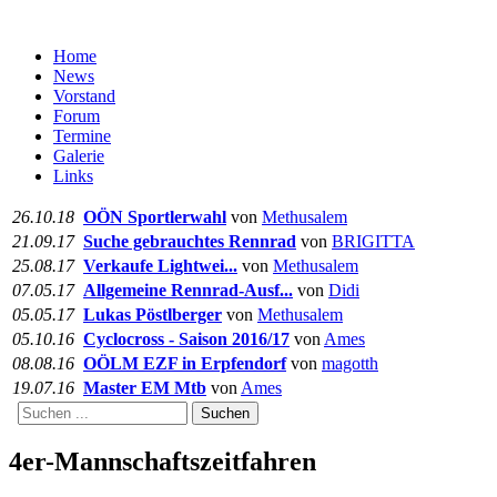
Home
News
Vorstand
Forum
Termine
Galerie
Links
26.10.18
OÖN Sportlerwahl
von
Methusalem
21.09.17
Suche gebrauchtes Rennrad
von
BRIGITTA
25.08.17
Verkaufe Lightwei...
von
Methusalem
07.05.17
Allgemeine Rennrad-Ausf...
von
Didi
05.05.17
Lukas Pöstlberger
von
Methusalem
05.10.16
Cyclocross - Saison 2016/17
von
Ames
08.08.16
OÖLM EZF in Erpfendorf
von
magotth
19.07.16
Master EM Mtb
von
Ames
Suchen
4er-Mannschaftszeitfahren