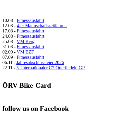
10.08
-
Fitnessausfahrt
12.08
-
4-er Mannschaftszeitfahren
17.08
-
Fitnessausfahrt
24.08
-
Fitnessausfahrt
25.08
-
VM Berg
31.08
-
Fitnessausfahrt
02.09
-
VM EZF
07.09
-
Fitnessausfahrt
06.11
-
Jahresabschlussfeier 2026
22.11
-
5. Internationaler C2 Querfeldein GP
ÖRV-Bike-Card
follow us on Facebook