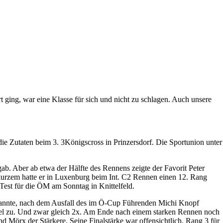
rt ging, war eine Klasse für sich und nicht zu schlagen. Auch unsere
die Zutaten beim 3. 3Königscross in Prinzersdorf. Die Sportunion unter
ab. Aber ab etwa der Hälfte des Rennens zeigte der Favorit Peter
 kurzem hatte er in Luxenburg beim Int. C2 Rennen einen 12. Rang
 Test für die ÖM am Sonntag in Knittelfeld.
tbrannte, nach dem Ausfall des im Ö-Cup Führenden Michi Knopf
fel zu. Und zwar gleich 2x. Am Ende nach einem starken Rennen noch
 Mörx der Stärkere. Seine Finalstärke war offensichtlich. Rang 3 für