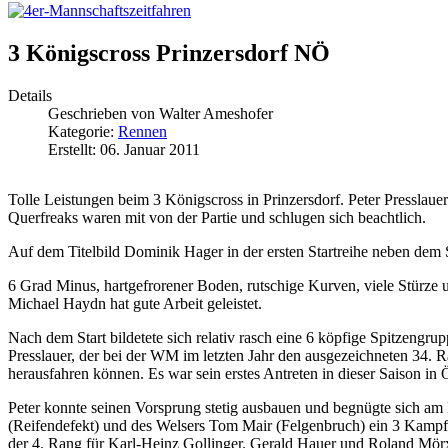
3 Königscross Prinzersdorf NÖ
Details
Geschrieben von
Walter Ameshofer
Kategorie:
Rennen
Erstellt: 06. Januar 2011
Tolle Leistungen beim 3 Königscross in Prinzersdorf. Peter Presslauer 
Querfreaks waren mit von der Partie und schlugen sich beachtlich.
Auf dem Titelbild Dominik Hager in der ersten Startreihe neben dem S
6 Grad Minus, hartgefrorener Boden, rutschige Kurven, viele Stürze u
Michael Haydn hat gute Arbeit geleistet.
Nach dem Start bildetete sich relativ rasch eine 6 köpfige Spitzeng
Presslauer, der bei der WM im letzten Jahr den ausgezeichneten 34. 
herausfahren können. Es war sein erstes Antreten in dieser Saison in 
Peter konnte seinen Vorsprung stetig ausbauen und begnügte sich am
(Reifendefekt) und des Welsers Tom Mair (Felgenbruch) ein 3 Kampf
der 4. Rang für Karl-Heinz Gollinger. Gerald Hauer und Roland Mörx 