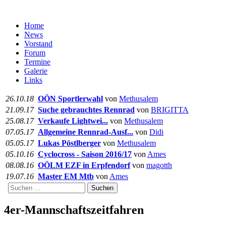
Home
News
Vorstand
Forum
Termine
Galerie
Links
26.10.18
OÖN Sportlerwahl
von
Methusalem
21.09.17
Suche gebrauchtes Rennrad
von
BRIGITTA
25.08.17
Verkaufe Lightwei...
von
Methusalem
07.05.17
Allgemeine Rennrad-Ausf...
von
Didi
05.05.17
Lukas Pöstlberger
von
Methusalem
05.10.16
Cyclocross - Saison 2016/17
von
Ames
08.08.16
OÖLM EZF in Erpfendorf
von
magotth
19.07.16
Master EM Mtb
von
Ames
Suchen
4er-Mannschaftszeitfahren