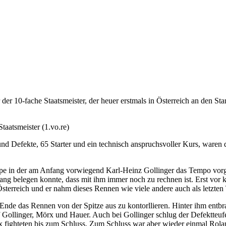
der 10-fache Staatsmeister, der heuer erstmals in Österreich an den Sta
taatsmeister (1.vo.re)
nd Defekte, 65 Starter und ein technisch anspruchsvoller Kurs, waren 
ruppe in der am Anfang vorwiegend Karl-Heinz Gollinger das Tempo vorg
Rang belegen konnte, dass mit ihm immer noch zu rechnen ist. Erst vor
Österreich und er nahm dieses Rennen wie viele andere auch als letzten
 Ende das Rennen von der Spitze aus zu kontorllieren. Hinter ihm en
 Gollinger, Mörx und Hauer. Auch bei Gollinger schlug der Defektteu
fighteten bis zum Schluss. Zum Schluss war aber wieder einmal Roland