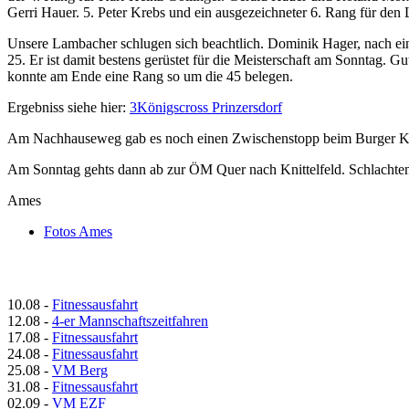
Gerri Hauer. 5. Peter Krebs und ein ausgezeichneter 6. Rang für den
Unsere Lambacher schlugen sich beachtlich. Dominik Hager, nach ei
25. Er ist damit bestens gerüstet für die Meisterschaft am Sonntag.
konnte am Ende eine Rang so um die 45 belegen.
Ergebniss siehe hier:
3Königscross Prinzersdorf
Am Nachhauseweg gab es noch einen Zwischenstopp beim Burger King
Am Sonntag gehts dann ab zur ÖM Quer nach Knittelfeld. Schlachte
Ames
Fotos Ames
10.08
-
Fitnessausfahrt
12.08
-
4-er Mannschaftszeitfahren
17.08
-
Fitnessausfahrt
24.08
-
Fitnessausfahrt
25.08
-
VM Berg
31.08
-
Fitnessausfahrt
02.09
-
VM EZF