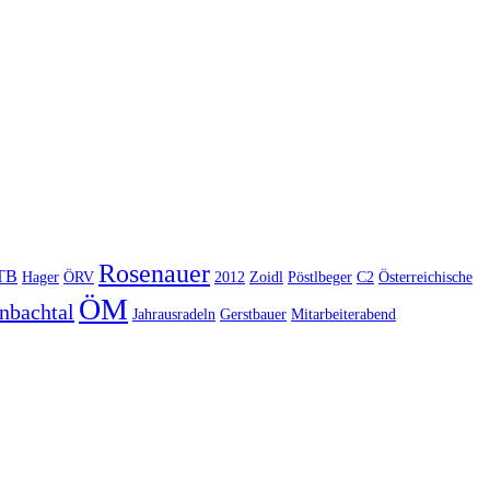
Rosenauer
TB
Hager
ÖRV
2012
Zoidl
Pöstlbeger
C2
Österreichische
ÖM
nbachtal
Jahrausradeln
Gerstbauer
Mitarbeiterabend