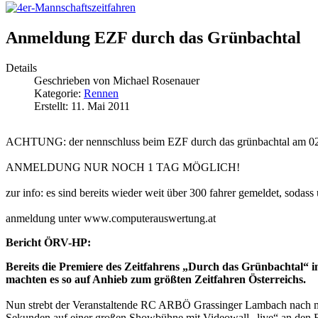
Anmeldung EZF durch das Grünbachtal
Details
Geschrieben von
Michael Rosenauer
Kategorie:
Rennen
Erstellt: 11. Mai 2011
ACHTUNG: der nennschluss beim EZF durch das grünbachtal am 02.
ANMELDUNG NUR NOCH 1 TAG MÖGLICH!
zur info: es sind bereits wieder weit über 300 fahrer gemeldet, sodass 
anmeldung unter
www.computerauswertung.at
Bericht ÖRV-HP:
Bereits die Premiere des Zeitfahrens „Durch das Grünbachtal“ i
machten es so auf Anhieb zum größten Zeitfahren Österreichs.
Nun strebt der Veranstaltende RC ARBÖ Grassinger Lambach nach meh
Sekunden auf einer großen Showbühne mit Videowall „live“ an den Bier