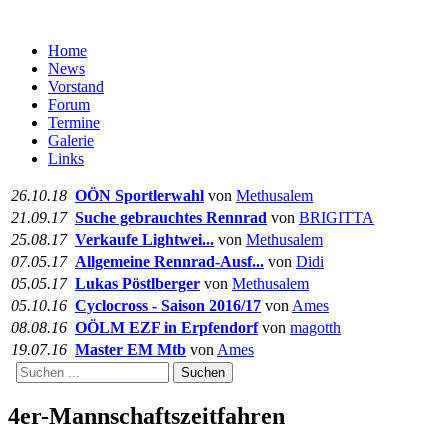
Home
News
Vorstand
Forum
Termine
Galerie
Links
26.10.18
OÖN Sportlerwahl
von
Methusalem
21.09.17
Suche gebrauchtes Rennrad
von
BRIGITTA
25.08.17
Verkaufe Lightwei...
von
Methusalem
07.05.17
Allgemeine Rennrad-Ausf...
von
Didi
05.05.17
Lukas Pöstlberger
von
Methusalem
05.10.16
Cyclocross - Saison 2016/17
von
Ames
08.08.16
OÖLM EZF in Erpfendorf
von
magotth
19.07.16
Master EM Mtb
von
Ames
Suchen
4er-Mannschaftszeitfahren