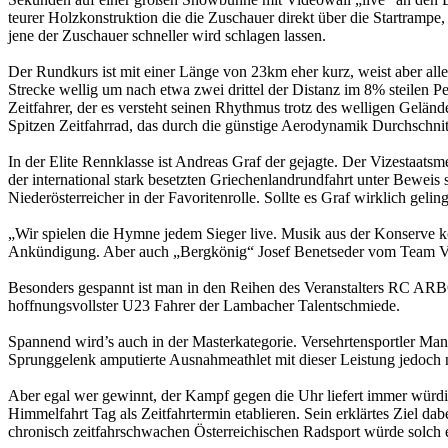
teurer Holzkonstruktion die die Zuschauer direkt über die Startrampe
jene der Zuschauer schneller wird schlagen lassen.
Der Rundkurs ist mit einer Länge von 23km eher kurz, weist aber alle 
Strecke wellig um nach etwa zwei drittel der Distanz im 8% steilen P
Zeitfahrer, der es versteht seinen Rhythmus trotz des welligen Gelä
Spitzen Zeitfahrrad, das durch die günstige Aerodynamik Durchschni
In der Elite Rennklasse ist Andreas Graf der gejagte. Der Vizestaats
der international stark besetzten Griechenlandrundfahrt unter Beweis 
Niederösterreicher in der Favoritenrolle. Sollte es Graf wirklich gel
„Wir spielen die Hymne jedem Sieger live. Musik aus der Konserve 
Ankündigung. Aber auch „Bergkönig“ Josef Benetseder vom Team Vo
Besonders gespannt ist man in den Reihen des Veranstalters RC AR
hoffnungsvollster U23 Fahrer der Lambacher Talentschmiede.
Spannend wird’s auch in der Masterkategorie. Versehrtensportler Manf
Sprunggelenk amputierte Ausnahmeathlet mit dieser Leistung jedoch nu
Aber egal wer gewinnt, der Kampf gegen die Uhr liefert immer wü
Himmelfahrt Tag als Zeitfahrtermin etablieren. Sein erklärtes Ziel d
chronisch zeitfahrschwachen Österreichischen Radsport würde solch 