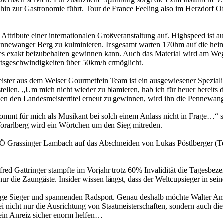
, hin zur Gastronomie führt. Tour de France Feeling also im Herzdorf O
Attribute einer internationalen Großveranstaltung auf. Highspeed ist a
ennewanger Berg zu kulminieren. Insgesamt warten 170hm auf die heimis
ndes exakt beizubehalten gewinnen kann. Auch das Material wird am We
ttsgeschwindigkeiten über 50km/h ermöglicht.
meister aus dem Welser Gourmetfein Team ist ein ausgewiesener Spezial
stellen. „Um mich nicht wieder zu blamieren, hab ich für heuer bereits
ingen den Landesmeistertitel erneut zu gewinnen, wird ihn die Pennewan
kommt für mich als Musikant bei solch einem Anlass nicht in Frage…
rarlberg wird ein Wörtchen um den Sieg mitreden.
BÖ Grassinger Lambach auf das Abschneiden von Lukas Pöstlberger (T
red Gattringer stampfte im Vorjahr trotz 60% Invalidität die Tagesbezei
r die Zaungäste. Insider wissen längst, dass der Weltcupsieger in seine
rdige Sieger und spannenden Radsport. Genau deshalb möchte Walter
abei nicht nur die Ausrichtung von Staatmeisterschaften, sondern auch
ein Anreiz sicher enorm helfen…