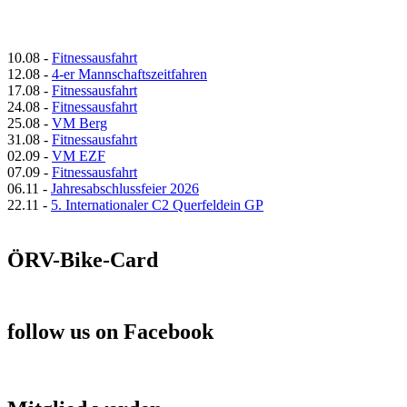
10.08
-
Fitnessausfahrt
12.08
-
4-er Mannschaftszeitfahren
17.08
-
Fitnessausfahrt
24.08
-
Fitnessausfahrt
25.08
-
VM Berg
31.08
-
Fitnessausfahrt
02.09
-
VM EZF
07.09
-
Fitnessausfahrt
06.11
-
Jahresabschlussfeier 2026
22.11
-
5. Internationaler C2 Querfeldein GP
ÖRV-Bike-Card
follow us on Facebook