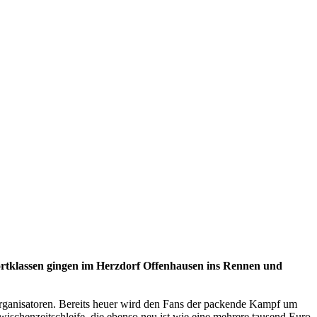
portklassen gingen im Herzdorf Offenhausen ins Rennen und
rganisatoren. Bereits heuer wird den Fans der packende Kampf um
wischenzeitschleife, die ebenso neu ist wie eine mehrere tausend Euro