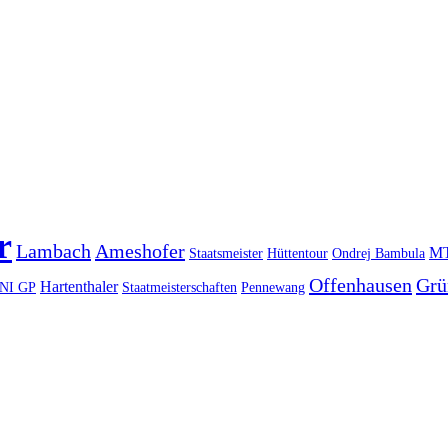
r
Lambach
Ameshofer
M
Staatsmeister
Hüttentour
Ondrej Bambula
Offenhausen
Grü
Hartenthaler
NI GP
Staatmeisterschaften
Pennewang