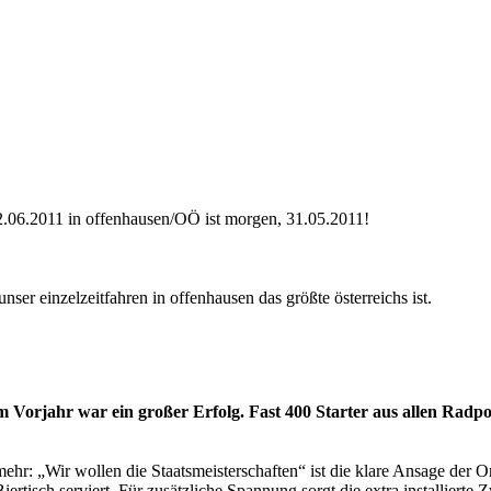
06.2011 in offenhausen/OÖ ist morgen, 31.05.2011!
unser einzelzeitfahren in offenhausen das größte österreichs ist.
m Vorjahr war ein großer Erfolg. Fast 400 Starter aus allen Rad
r: „Wir wollen die Staatsmeisterschaften“ ist die klare Ansage der O
tisch serviert. Für zusätzliche Spannung sorgt die extra installierte Z