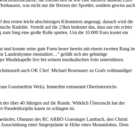
ffenhausen, was nicht nur die Herzen der Sportler, sondern gewiss auch
uf den ersten leicht abschüssigen Kilometern angesagt, danach wird die
che Radelite. Verteilt auf die 23km bedeutet das, dass nur ein echter
g zum Sieg eine große Rolle spielen. Um die 10.000 Euro kostet ein
ist und konnte seine gute Form heuer bereits mit einem zweiten Rang be
 die Landeshymne einstudiert…“ gefällt sich der gebürtige
ger Musikkapelle live bei seinem musikalischen Solo unterstützen.
“ schmunzelt auch OK Chef Michael Rosenauer zu Grafs vollmundiger
eam Gourmetfein Wels). Immerhin entstammt Oberösterreichs
t der über 40 Jährigen auf die Runde. Wirklich Überrascht hat der
r Paradedisziplin kaum zu schlagen ist.
 Ameshofer, Obmann des RC ARBÖ Grassinger Lambach, den Christi
 die Ausschüttung einer Siegerprämie in Höhe eines Monatslohns. Dem