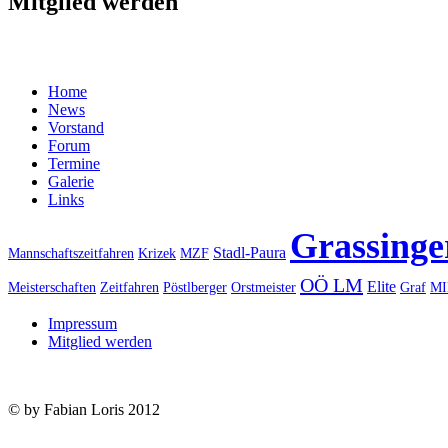
Mitglied werden
Home
News
Vorstand
Forum
Termine
Galerie
Links
Grassinge
Stadl-Paura
Mannschaftszeitfahren
Krizek
MZF
OÖ LM
Elite
Meisterschaften
Zeitfahren
Pöstlberger
Orstmeister
Graf
MI
Impressum
Mitglied werden
© by Fabian Loris 2012