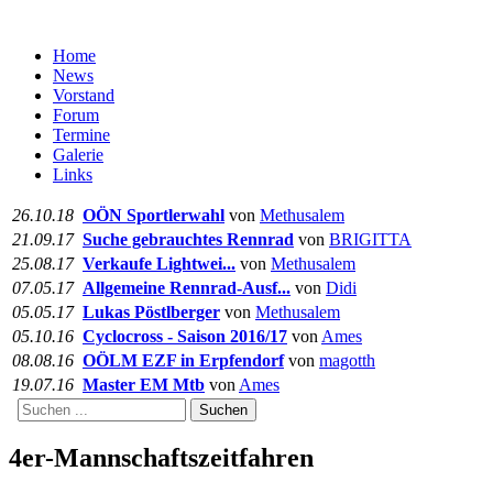
Home
News
Vorstand
Forum
Termine
Galerie
Links
26.10.18
OÖN Sportlerwahl
von
Methusalem
21.09.17
Suche gebrauchtes Rennrad
von
BRIGITTA
25.08.17
Verkaufe Lightwei...
von
Methusalem
07.05.17
Allgemeine Rennrad-Ausf...
von
Didi
05.05.17
Lukas Pöstlberger
von
Methusalem
05.10.16
Cyclocross - Saison 2016/17
von
Ames
08.08.16
OÖLM EZF in Erpfendorf
von
magotth
19.07.16
Master EM Mtb
von
Ames
Suchen
4er-Mannschaftszeitfahren