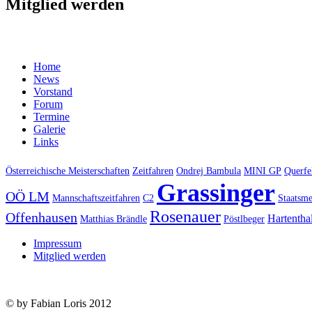
Mitglied werden
Home
News
Vorstand
Forum
Termine
Galerie
Links
Österreichische Meisterschaften
Zeitfahren
Ondrej Bambula
MINI GP
Querfe
Grassinger
OÖ LM
Mannschaftszeitfahren
C2
Staatsme
Rosenauer
Offenhausen
Hartentha
Matthias Brändle
Pöstlbeger
Impressum
Mitglied werden
© by Fabian Loris 2012