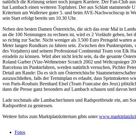
natürlich die Krönung seiner noch jungen Karriere. Der Fan-Club au
hat Lambach einen weiteren Topfahrer. Der aus Schlatt stammende U15 
Kriterium am Wallersee guter 5. und beim AVE-Nachwuchscup in Wels l
sein Start erfolgt bereits um 10.30 Uhr.
Neben den besten Damen Österreichs, die sich das erste Mal in Lamba
an die 100 Nennungen zu rechnen ist, wird es 2 Vorläufe geben, bei de
so richtig zur Sache. Nicht weniger als 3.500 Euro Preisgeld warten 
Meter langen Rundkurs zu fahren sein. Zwischen den Punktesprints, wa
des Vorjahres) und seinem Professional Continental Team von Elk Haus
erradeln zu können. Wird aber nicht leicht sein, da die gesamte Öster
Roland Garber (Vize-Weltmeister Scratch 2002 und Weltcupsieger 2
Barcelona im Punktefahren, werden natürlich versuchen, Pichler Peter 
Detail am Rande: Da es sich um Österreichische Staatsmeisterschaften h
auszuschließen, falls der Terminplan es erlaubt, dass Sprintraketen w
von Paris-Roubaix Bernhard Eisel (Team Francaise des Jeux) plötzlich
dann die Presse ganz besonders auf Lambach schauen und davon ber
Lade nochmals alle Lambacher/innen und Radsportfreude ein, am S
Radsportfest zu geniessen.
Weitere Infos zum Marktplatzkriterium gibts unter
www.marktplatzkri
Fotos