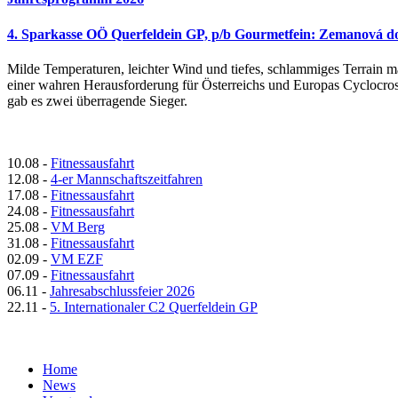
4. Sparkasse OÖ Querfeldein GP, p/b Gourmetfein: Zemanová d
Milde Temperaturen, leichter Wind und tiefes, schlammiges Terrain 
einer wahren Herausforderung für Österreichs und Europas Cyclocro
gab es zwei überragende Sieger.
10.08
-
Fitnessausfahrt
12.08
-
4-er Mannschaftszeitfahren
17.08
-
Fitnessausfahrt
24.08
-
Fitnessausfahrt
25.08
-
VM Berg
31.08
-
Fitnessausfahrt
02.09
-
VM EZF
07.09
-
Fitnessausfahrt
06.11
-
Jahresabschlussfeier 2026
22.11
-
5. Internationaler C2 Querfeldein GP
Home
News