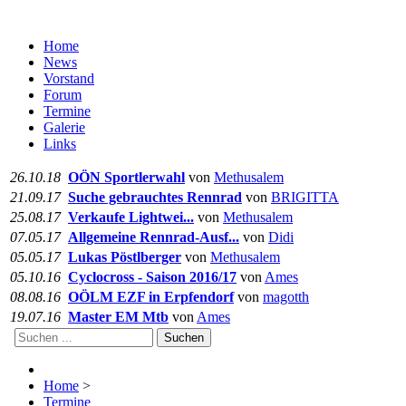
Home
News
Vorstand
Forum
Termine
Galerie
Links
26.10.18
OÖN Sportlerwahl
von
Methusalem
21.09.17
Suche gebrauchtes Rennrad
von
BRIGITTA
25.08.17
Verkaufe Lightwei...
von
Methusalem
07.05.17
Allgemeine Rennrad-Ausf...
von
Didi
05.05.17
Lukas Pöstlberger
von
Methusalem
05.10.16
Cyclocross - Saison 2016/17
von
Ames
08.08.16
OÖLM EZF in Erpfendorf
von
magotth
19.07.16
Master EM Mtb
von
Ames
Suchen
Home
>
Termine