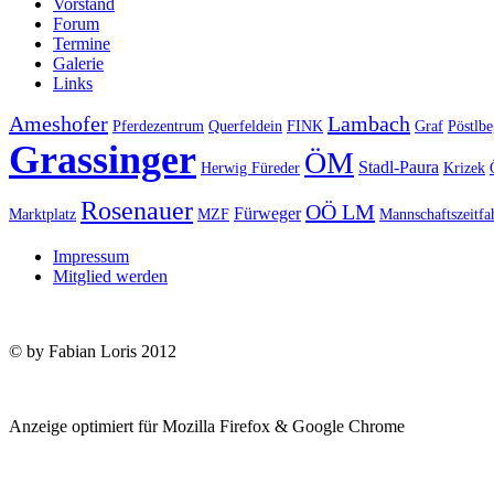
Vorstand
Forum
Termine
Galerie
Links
Ameshofer
Lambach
Pferdezentrum
Querfeldein
FINK
Graf
Pöstlbe
Grassinger
ÖM
Stadl-Paura
Herwig Füreder
Krizek
Rosenauer
OÖ LM
Fürweger
Marktplatz
MZF
Mannschaftszeitfa
Impressum
Mitglied werden
© by Fabian Loris 2012
Anzeige optimiert für Mozilla Firefox & Google Chrome