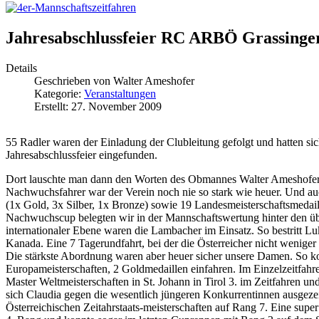
Jahresabschlussfeier RC ARBÖ Grassing
Details
Geschrieben von
Walter Ameshofer
Kategorie:
Veranstaltungen
Erstellt: 27. November 2009
55 Radler waren der Einladung der Clubleitung gefolgt und hatten s
Jahresabschlussfeier eingefunden.
Dort lauschte man dann den Worten des Obmannes Walter Ameshofer, d
Nachwuchsfahrer war der Verein noch nie so stark wie heuer. Und auc
(1x Gold, 3x Silber, 1x Bronze) sowie 19 Landesmeisterschaftsmedail
Nachwuchscup belegten wir in der Mannschaftswertung hinter den üb
internationaler Ebene waren die Lambacher im Einsatz. So bestritt Lu
Kanada. Eine 7 Tagerundfahrt, bei der die Österreicher nicht weniger
Die stärkste Abordnung waren aber heuer sicher unsere Damen. So konn
Europameisterschaften, 2 Goldmedaillen einfahren. Im Einzelzeitfahre
Master Weltmeisterschaften in St. Johann in Tirol 3. im Zeitfahren u
sich Claudia gegen die wesentlich jüngeren Konkurrentinnen ausgezei
Österreichischen Zeitahrstaats-meisterschaften auf Rang 7. Eine supe