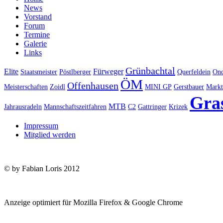
News
Vorstand
Forum
Termine
Galerie
Links
Grünbachtal
Elite
Fürweger
Staatsmeister
Pöstlberger
Querfeldein
Ond
ÖM
Offenhausen
Meisterschaften
Zoidl
MINI GP
Gerstbauer
Markt
Gra
MTB
Jahrausradeln
Mannschaftszeitfahren
C2
Gattringer
Krizek
Impressum
Mitglied werden
© by Fabian Loris 2012
Anzeige optimiert für Mozilla Firefox & Google Chrome