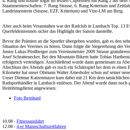
4. Rang und konnte sogar im letzten Cuprennen mit Rang 2 auf dem S
Staatsmeisterschaften: 7. Rang Strasse, 6. Rang Kriterium und Zeit
Landesmeisterin (Strasse, EZF, Kriterium) und Vize-LM am Berg.
Aber auch beim Veranstalten war der Radclub in Lambach Top. 13 Eve
Querfeldeinrennen sicher das Highlight der Saison darstellte.
Bevor die Prämien an die Sportler übergeben wurden, gab es den sehr 
Situation des Vereines zu hören. Dann folgte die Siegerehrung der Ve
Junior Lukas Pöstlberger zum Vereinsmeister 2009 Strasse gratulieren.
Josef Schrattenecker. Bei den Mountain Bikern hatte Tobias Harthenta
erfolgreich verteidigen. Anschließend wurde dann gemeinsam zu Ab
Abschluss des Abends gab es noch ein Schätzspiel bei dem es einen
Kilometer hat unser Obmann Walter Ameshofer schon auf seiner neuen
Unser Dietmar Katzenmayer kam dabei mit 21 Km dem tatsächlichen
Radsporthändler in Lambach einlösen. Der Abend wurde dann noch ge
Heimbringdienst angewiesen.
Foto Bernhard
10.08
-
Fitnessausfahrt
12.08
-
4-er Mannschaftszeitfahren