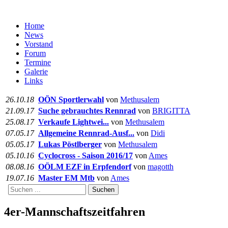
Home
News
Vorstand
Forum
Termine
Galerie
Links
26.10.18
OÖN Sportlerwahl
von
Methusalem
21.09.17
Suche gebrauchtes Rennrad
von
BRIGITTA
25.08.17
Verkaufe Lightwei...
von
Methusalem
07.05.17
Allgemeine Rennrad-Ausf...
von
Didi
05.05.17
Lukas Pöstlberger
von
Methusalem
05.10.16
Cyclocross - Saison 2016/17
von
Ames
08.08.16
OÖLM EZF in Erpfendorf
von
magotth
19.07.16
Master EM Mtb
von
Ames
Suchen
4er-Mannschaftszeitfahren