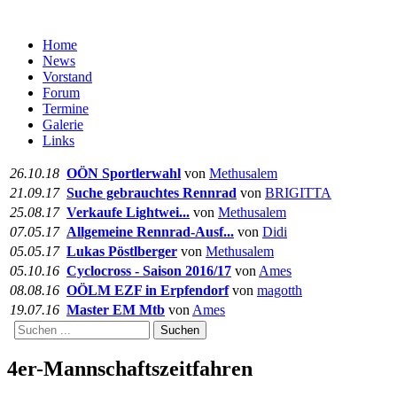
Home
News
Vorstand
Forum
Termine
Galerie
Links
26.10.18
OÖN Sportlerwahl
von
Methusalem
21.09.17
Suche gebrauchtes Rennrad
von
BRIGITTA
25.08.17
Verkaufe Lightwei...
von
Methusalem
07.05.17
Allgemeine Rennrad-Ausf...
von
Didi
05.05.17
Lukas Pöstlberger
von
Methusalem
05.10.16
Cyclocross - Saison 2016/17
von
Ames
08.08.16
OÖLM EZF in Erpfendorf
von
magotth
19.07.16
Master EM Mtb
von
Ames
Suchen
4er-Mannschaftszeitfahren