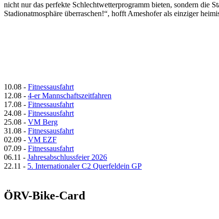
nicht nur das perfekte Schlechtwetterprogramm bieten, sondern die St
Stadionatmosphäre überraschen!“, hofft Ameshofer als einziger heimis
10.08
-
Fitnessausfahrt
12.08
-
4-er Mannschaftszeitfahren
17.08
-
Fitnessausfahrt
24.08
-
Fitnessausfahrt
25.08
-
VM Berg
31.08
-
Fitnessausfahrt
02.09
-
VM EZF
07.09
-
Fitnessausfahrt
06.11
-
Jahresabschlussfeier 2026
22.11
-
5. Internationaler C2 Querfeldein GP
ÖRV-Bike-Card