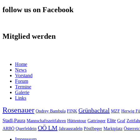
follow us on Facebook
Mitglied werden
Home
News
Vorstand
Forum
Termine
Galerie
Links
Rosenauer
Grünbachtal
Ondrey Bambula
FINK
MZF
Herwig Fü
Stadl-Paura
Elite
Mannschaftszeitfahren
Hüttentour
Gattringer
Graf
Zeitfah
OÖ LM
ARBÖ
Querfeldein
Jahrausradeln
Pöstlbeger
Marktplatz
Österreic
Impressum