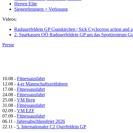
Herren Elite
Siegerehrungen + Verlosung
Videos:
Radquerfeldein GP Gunskirchen | Sick Cyclocross action and a d
2. Sparkassen OÖ Radquerfeldein GP um das Sportzentrum Gu
Presse
10.08
-
Fitnessausfahrt
12.08
-
4-er Mannschaftszeitfahren
17.08
-
Fitnessausfahrt
24.08
-
Fitnessausfahrt
25.08
-
VM Berg
31.08
-
Fitnessausfahrt
02.09
-
VM EZF
07.09
-
Fitnessausfahrt
06.11
-
Jahresabschlussfeier 2026
22.11
-
5. Internationaler C2 Querfeldein GP