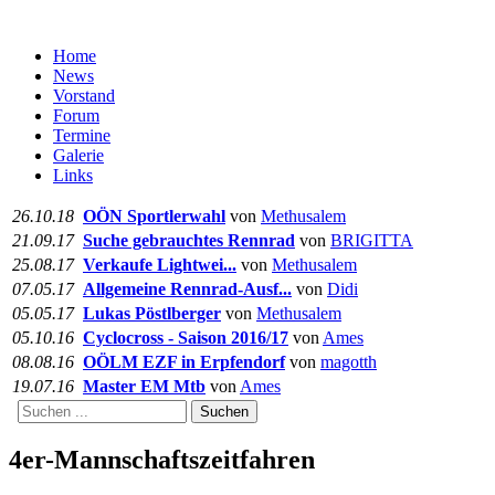
Home
News
Vorstand
Forum
Termine
Galerie
Links
26.10.18
OÖN Sportlerwahl
von
Methusalem
21.09.17
Suche gebrauchtes Rennrad
von
BRIGITTA
25.08.17
Verkaufe Lightwei...
von
Methusalem
07.05.17
Allgemeine Rennrad-Ausf...
von
Didi
05.05.17
Lukas Pöstlberger
von
Methusalem
05.10.16
Cyclocross - Saison 2016/17
von
Ames
08.08.16
OÖLM EZF in Erpfendorf
von
magotth
19.07.16
Master EM Mtb
von
Ames
Suchen
4er-Mannschaftszeitfahren