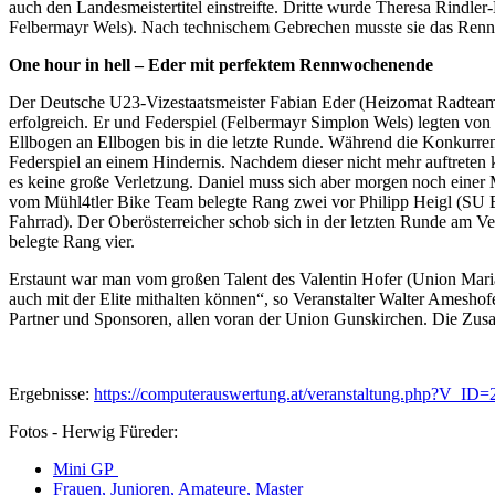
auch den Landesmeistertitel einstreifte. Dritte wurde Theresa Rind
Felbermayr Wels). Nach technischem Gebrechen musste sie das Renn
One hour in hell – Eder mit perfektem Rennwochenende
Der Deutsche U23-Vizestaatsmeister Fabian Eder (Heizomat Radteam p
erfolgreich. Er und Federspiel (Felbermayr Simplon Wels) legten von
Ellbogen an Ellbogen bis in die letzte Runde. Während die Konkurre
Federspiel an einem Hindernis. Nachdem dieser nicht mehr auftreten 
es keine große Verletzung. Daniel muss sich aber morgen noch einer
vom Mühl4tler Bike Team belegte Rang zwei vor Philipp Heigl (SU B
Fahrrad). Der Oberösterreicher schob sich in der letzten Runde am
belegte Rang vier.
Erstaunt war man vom großen Talent des Valentin Hofer (Union Mari
auch mit der Elite mithalten können“, so Veranstalter Walter Ameshofe
Partner und Sponsoren, allen voran der Union Gunskirchen. Die Zusam
Ergebnisse:
https://computerauswertung.at/veranstaltung.php?V_I
Fotos - Herwig Füreder:
Mini GP
Frauen, Junioren, Amateure, Master