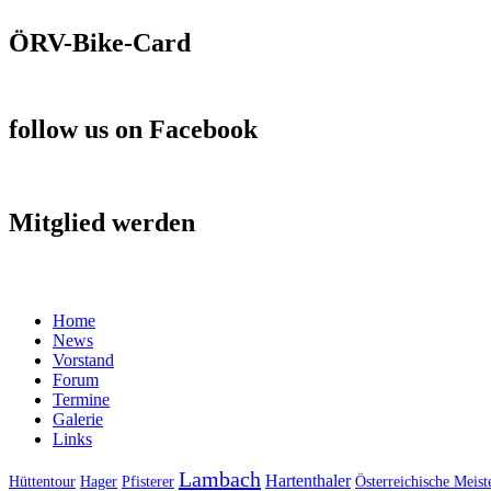
ÖRV-Bike-Card
follow us on Facebook
Mitglied werden
Home
News
Vorstand
Forum
Termine
Galerie
Links
Lambach
Hartenthaler
Hüttentour
Hager
Pfisterer
Österreichische Meist