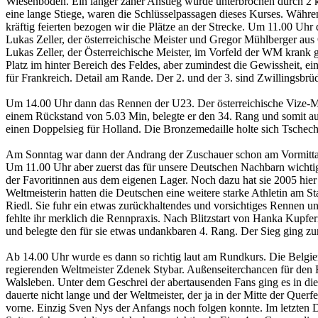
Wiesenboden. Ein langer zäher Anstieg wurde unterbrochen durch 2 k
eine lange Stiege, waren die Schlüsselpassagen dieses Kurses. Währe
kräftig feierten bezogen wir die Plätze an der Strecke. Um 11.00 Uhr d
Lukas Zeller, der österreichische Meister und Gregor Mühlberger aus 
Lukas Zeller, der Österreichische Meister, im Vorfeld der WM krank 
Platz im hinter Bereich des Feldes, aber zumindest die Gewissheit, 
für Frankreich. Detail am Rande. Der 2. und der 3. sind Zwillingsbrüd
Um 14.00 Uhr dann das Rennen der U23. Der österreichische Vize-Me
einem Rückstand von 5.03 Min, belegte er den 34. Rang und somit auch
einen Doppelsieg für Holland. Die Bronzemedaille holte sich Tschec
Am Sonntag war dann der Andrang der Zuschauer schon am Vormittag
Um 11.00 Uhr aber zuerst das für unsere Deutschen Nachbarn wichti
der Favoritinnen aus dem eigenen Lager. Noch dazu hat sie 2005 hie
Weltmeisterin hatten die Deutschen eine weitere starke Athletin am S
Riedl. Sie fuhr ein etwas zurückhaltendes und vorsichtiges Rennen un
fehlte ihr merklich die Rennpraxis. Nach Blitzstart von Hanka Kupf
und belegte den für sie etwas undankbaren 4. Rang. Der Sieg ging zu
Ab 14.00 Uhr wurde es dann so richtig laut am Rundkurs. Die Belgier 
regierenden Weltmeister Zdenek Stybar. Außenseiterchancen für den
Walsleben. Unter dem Geschrei der abertausenden Fans ging es in die
dauerte nicht lange und der Weltmeister, der ja in der Mitte der Quer
vorne. Einzig Sven Nys der Anfangs noch folgen konnte. Im letzten Dr