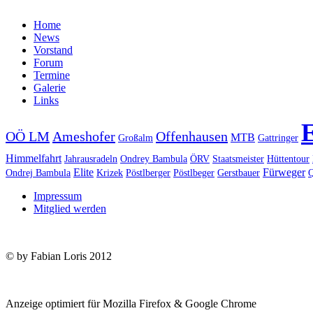
Home
News
Vorstand
Forum
Termine
Galerie
Links
OÖ LM
Ameshofer
Offenhausen
MTB
Großalm
Gattringer
Himmelfahrt
Jahrausradeln
Ondrey Bambula
ÖRV
Staatsmeister
Hüttentour
Elite
Fürweger
Ondrej Bambula
Krizek
Pöstlberger
Pöstlbeger
Gerstbauer
Q
Impressum
Mitglied werden
© by Fabian Loris 2012
Anzeige optimiert für Mozilla Firefox & Google Chrome