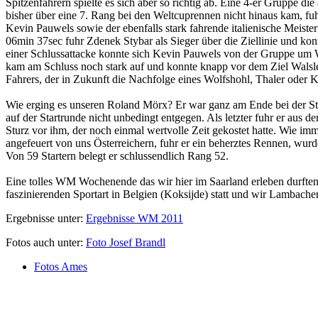
Spitzenfahrern spielte es sich aber so richtig ab. Eine 4-er Gruppe 
bisher über eine 7. Rang bei den Weltcuprennen nicht hinaus kam, f
Kevin Pauwels sowie der ebenfalls stark fahrende italienische Meis
06min 37sec fuhr Zdenek Stybar als Sieger über die Ziellinie und konn
einer Schlussattacke konnte sich Kevin Pauwels von der Gruppe um 
kam am Schluss noch stark auf und konnte knapp vor dem Ziel Walsle
Fahrers, der in Zukunft die Nachfolge eines Wolfshohl, Thaler oder 
Wie erging es unseren Roland Mörx? Er war ganz am Ende bei der St
auf der Startrunde nicht unbedingt entgegen. Als letzter fuhr er aus d
Sturz vor ihm, der noch einmal wertvolle Zeit gekostet hatte. Wie i
angefeuert von uns Österreichern, fuhr er ein beherztes Rennen, wu
Von 59 Startern belegt er schlussendlich Rang 52.
Eine tolles WM Wochenende das wir hier im Saarland erleben durften 
faszinierenden Sportart in Belgien (Koksijde) statt und wir Lambache
Ergebnisse unter:
Ergebnisse WM 2011
Fotos auch unter:
Foto Josef Brandl
Fotos Ames