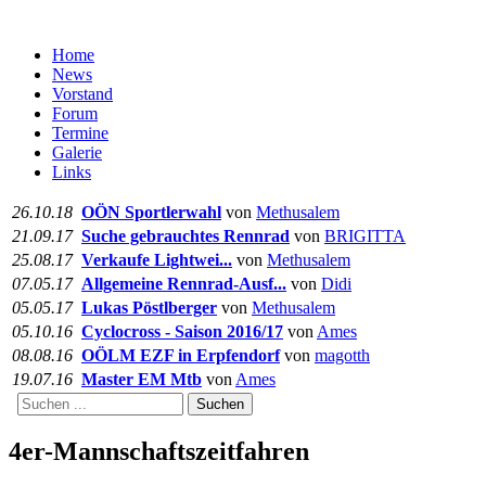
Home
News
Vorstand
Forum
Termine
Galerie
Links
26.10.18
OÖN Sportlerwahl
von
Methusalem
21.09.17
Suche gebrauchtes Rennrad
von
BRIGITTA
25.08.17
Verkaufe Lightwei...
von
Methusalem
07.05.17
Allgemeine Rennrad-Ausf...
von
Didi
05.05.17
Lukas Pöstlberger
von
Methusalem
05.10.16
Cyclocross - Saison 2016/17
von
Ames
08.08.16
OÖLM EZF in Erpfendorf
von
magotth
19.07.16
Master EM Mtb
von
Ames
Suchen
4er-Mannschaftszeitfahren