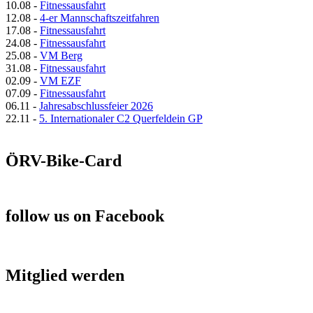
10.08
-
Fitnessausfahrt
12.08
-
4-er Mannschaftszeitfahren
17.08
-
Fitnessausfahrt
24.08
-
Fitnessausfahrt
25.08
-
VM Berg
31.08
-
Fitnessausfahrt
02.09
-
VM EZF
07.09
-
Fitnessausfahrt
06.11
-
Jahresabschlussfeier 2026
22.11
-
5. Internationaler C2 Querfeldein GP
ÖRV-Bike-Card
follow us on Facebook
Mitglied werden