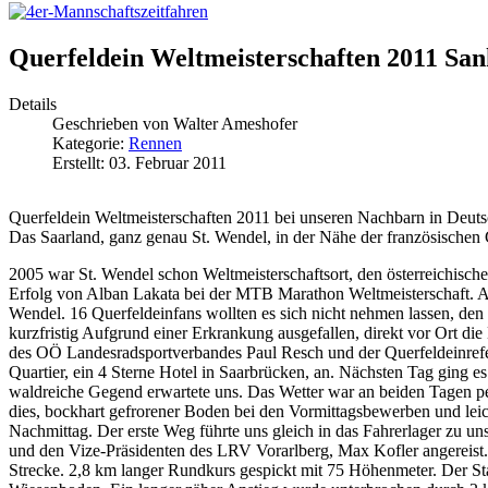
Querfeldein Weltmeisterschaften 2011 Sa
Details
Geschrieben von
Walter Ameshofer
Kategorie:
Rennen
Erstellt: 03. Februar 2011
Querfeldein Weltmeisterschaften 2011 bei unseren Nachbarn in Deuts
Das Saarland, ganz genau St. Wendel, in der Nähe der französischen 
2005 war St. Wendel schon Weltmeisterschaftsort, den österreichischen
Erfolg von Alban Lakata bei der MTB Marathon Weltmeisterschaft. A
Wendel. 16 Querfeldeinfans wollten es sich nicht nehmen lassen, den Q
kurzfristig Aufgrund einer Erkrankung ausgefallen, direkt vor Ort di
des OÖ Landesradsportverbandes Paul Resch und der Querfeldeinrefe
Quartier, ein 4 Sterne Hotel in Saarbrücken, an. Nächsten Tag ging e
waldreiche Gegend erwartete uns. Das Wetter war an beiden Tagen pe
dies, bockhart gefrorener Boden bei den Vormittagsbewerben und lei
Nachmittag. Der erste Weg führte uns gleich in das Fahrerlager zu 
und den Vize-Präsidenten des LRV Vorarlberg, Max Kofler angereist.
Strecke. 2,8 km langer Rundkurs gespickt mit 75 Höhenmeter. Der St